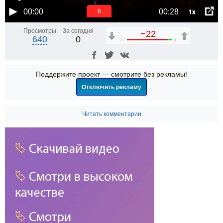
1x
00:00
00:28
6
Просмотры
За сегодня
−22
640
0
27
5
Поддержите проект — смотрите без рекламы!
Отключить рекламу
Читать комментарии