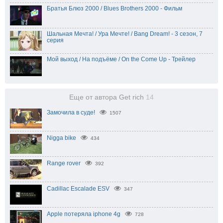
Братья Блюз 2000 / Blues Brothers 2000 - Фильм
Шальная Мечта! / Ура Мечте! / Bang Dream! - 3 сезон, 7
серия
Мой выход / На подъёме / On the Come Up - Трейлер
Еще от автора Get rich
14
Замочила в суде!
1507
Nigga bike
434
Range rover
392
Cadillac Escalade ESV
347
Apple потеряла iphone 4g
728