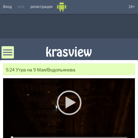
Вход
или
регистрация
18+
5:24 Утра на 9 Мая/Водопьянова