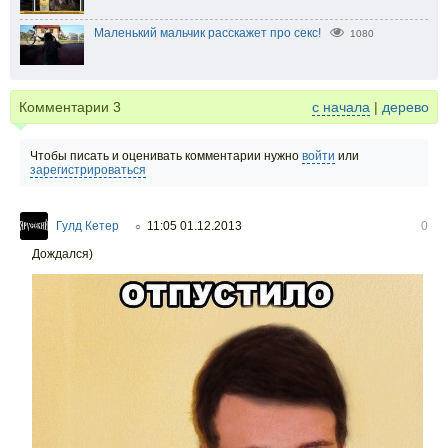
Маленький мальчик расскажет про секс!
1080
Комментарии
3
с начала
|
дерево
Чтобы писать и оценивать комментарии нужно
войти
или
зарегистрироваться
Гулд Кетер
11:05 01.12.2013
0
○
Дождался)