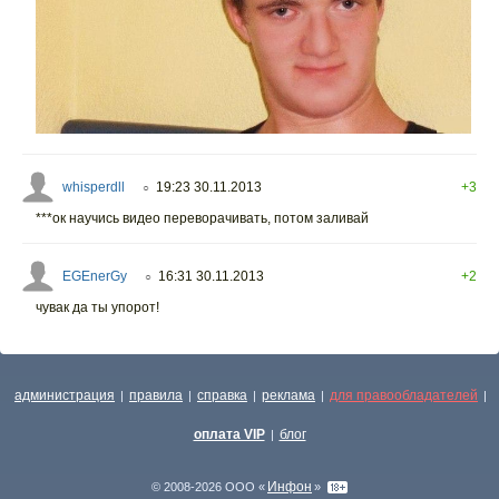
whisperdll
19:23 30.11.2013
+3
○
***ок научись видео переворачивать, потом заливай
EGEnerGy
16:31 30.11.2013
+2
○
чувак да ты упорот!
администрация
правила
справка
реклама
для правообладателей
|
|
|
|
|
оплата VIP
блог
|
Инфон
© 2008-2026 ООО «
»