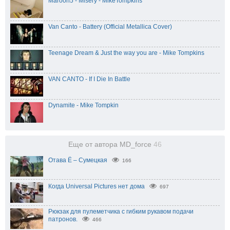
Maroon5 - Misery - MikeTompkins
Van Canto - Battery (Official Metallica Cover)
Teenage Dream & Just the way you are - Mike Tompkins
VAN CANTO - If I Die In Battle
Dynamite - Mike Tompkin
Еще от автора MD_force
46
Отава Ё – Сумецкая
166
Когда Universal Pictures нет дома
697
Рюкзак для пулеметчика с гибким рукавом подачи
патронов.
466