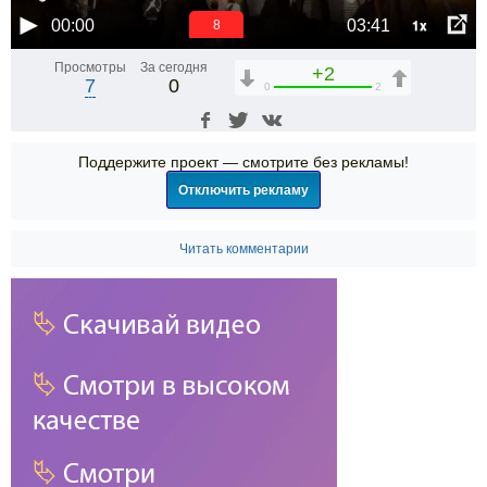
1x
00:00
03:41
7
Просмотры
За сегодня
+2
7
0
0
2
Поддержите проект — смотрите без рекламы!
Отключить рекламу
Читать комментарии