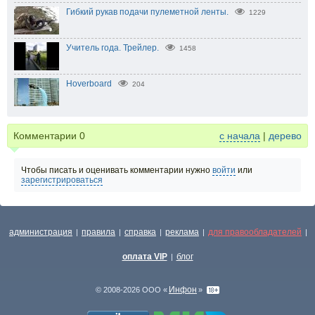
Гибкий рукав подачи пулеметной ленты.
1229
Учитель года. Трейлер.
1458
Hoverboard
204
Комментарии
0
с начала
|
дерево
Чтобы писать и оценивать комментарии нужно
войти
или
зарегистрироваться
администрация
правила
справка
реклама
для правообладателей
|
|
|
|
|
оплата VIP
блог
|
Инфон
© 2008-2026 ООО «
»