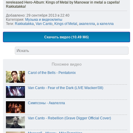
rereleased Hero-Album: Kings of Metal by Manowar in metal a capella!
Rakkatakka!
Добавлено: 29 сентября 2013 в 22:40
Категория:
Музыка и видеоклипы
Теги:
Rakkatakka
,
Van Canto
,
Kings of Metal
,
акапелла
,
а капелла
Скачать видео (10.49 Мб)
Похожее видео
Carol of the Bells - Pentatonix
Van Canto - Fear of the Dark (LIVE Wacken'08)
Симпсоны - Акапелла
Van Canto - Rebellion (Grave Digger Official Cover)