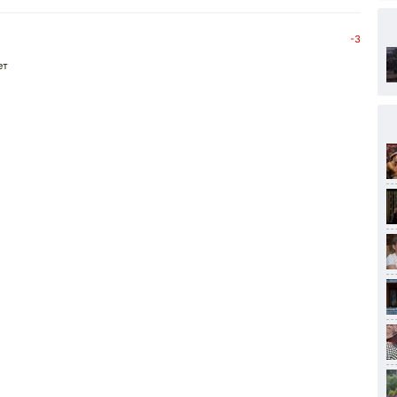
-3
ет