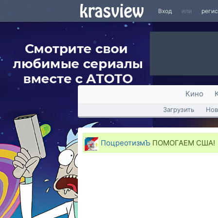
Вход
или
реги
Кино
Загрузить
Нов
ПоцреотизмЪ
ПОМОГАЕМ США!