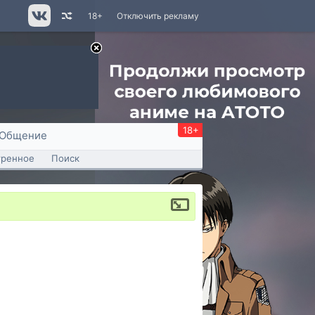
18+
Отключить рекламу
18+
Общение
тренное
Поиск