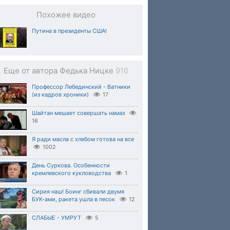
Похожее видео
Путина в президенты США!
Еще от автора Федька Ницке
916
Профессор Лебединский - Ватники
(из кадров хроники)
17
Шайтан мешает совершать намаз
16
Я ради масла с хлебом готова на все
1002
День Суркова. Особенности
кремлевского кукловодства
1
Сирия наш! Боинг сбивали двумя
БУК-ами, ракета ушла в песок
12
СЛАБЫЕ - УМРУТ
5