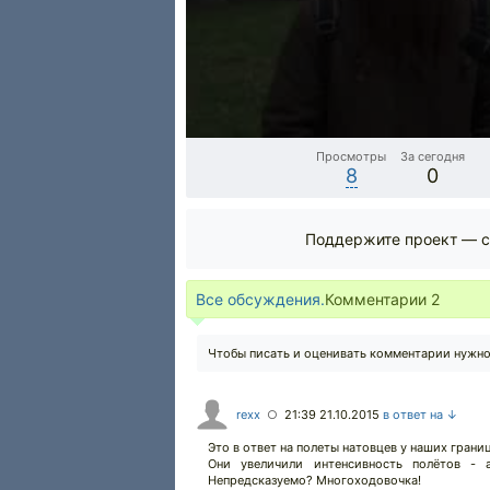
Просмотры
За сегодня
8
0
Поддержите проект — с
Все обсуждения.
Комментарии
2
Чтобы писать и оценивать комментарии нужн
rexx
21:39 21.10.2015
в ответ на ↓
○
Это в ответ на полеты натовцев у наших границ
Они увеличили интенсивность полётов - 
Непредсказуемо? Многоходовочка!