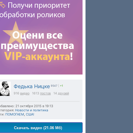
Федька Ницке
9547
|
+1
916
видео
1613
постов
14
друзей
бавлено: 21 октября 2015 в 19:13
тегория:
Новости и политика
ги:
ПОМОГАЕМ
,
США!
Скачать видео (21.06 Мб)