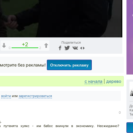
Поделиться
+2
0
2
Отключить рекламу
мотрите без рекламы!
с начала
|
дерево
о
войти
или
зарегистрироваться
До
Ка
0
Те
.
а путенята хуякс - им бабос вкинули в экономику. Неожиданно?