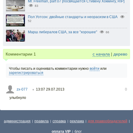
Mr. Freeman, part 07 [посвящается Стивену Хоккингу, RIP]
83
Пол Уотсон: двойные стандарты и неорасизм в США
52
Марш либералов США, за все "хорошее"
66
Комментарии
1
с начала
|
дерево
Чтобы писать и оценивать комментарии нужно
войти
или
зарегистрироваться
zx-077
13:07 29.07.2013
0
○
улыбнуло
администрация
правила
справка
реклама
для правообладателей
|
|
|
|
|
оплата VIP
блог
|