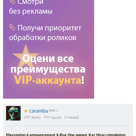
★
caramba
42461
| 0
2365
видео
2616
постов
14
друзей
Playstation 4 announcement X-Box One owned, Kaz Hirai compilation