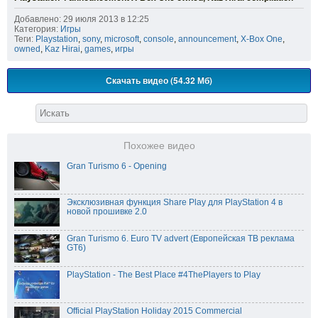
Добавлено: 29 июля 2013 в 12:25
Категория:
Игры
Теги:
Playstation
,
sony
,
microsoft
,
console
,
announcement
,
X-Box One
,
owned
,
Kaz Hirai
,
games
,
игры
Скачать видео (54.32 Мб)
Похожее видео
Gran Turismo 6 - Opening
Эксклюзивная функция Share Play для PlayStation 4 в
новой прошивке 2.0
Gran Turismo 6. Euro TV advert (Европейская ТВ реклама
GT6)
PlayStation - The Best Place #4ThePlayers to Play
Official PlayStation Holiday 2015 Commercial