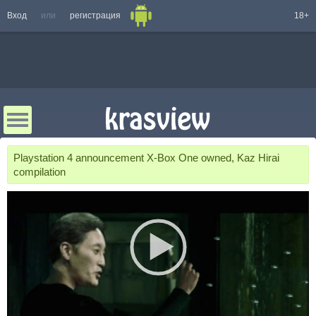
Вход
или
регистрация
18+
Playstation 4 announcement X-Box One owned, Kaz Hirai
compilation