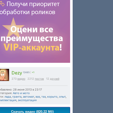
Dezy
12485
|
+1
273
видео
2212
постов
12
друзей
бавлено: 28 июня 2013 в 23:17
тегория:
Авто и мото
ги:
лада
,
гранта
,
автомат
,
ваз
,
таз
,
корыто
,
опыт
,
омплектация
,
эксплуатация
Скачать видео (820.22 Мб)