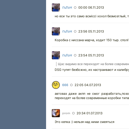
i1uToH
00:00 06.11.2013
○
но еси ты это само всмicci хохол безмозглый, т
i1uToH
23:56 05.11.2013
○
Коробка с ниссана марча, ходит 150 тыр. сполi
i1uToH
23:54 05.11.2013
○
Щас видимо все переходят на более совреме
DSG тупят безбожно, их настраивают и калибру
666
22:05 04.07.2013
○
автоваз даже акпп не смог разработать,поз
переходят на более современные коробки типа
prom
20:34 01.07.2013
○
Это кепка :) нельзя над ними смеяться