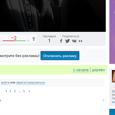
Закладки
Поделиться
−2
1
0
18
Отключить рекламу
мотрите без рекламы!
с начала
|
дерево
о
войти
или
зарегистрироваться
1
2
3
...
5
→
До
Ка
Те
 ↓
0
к