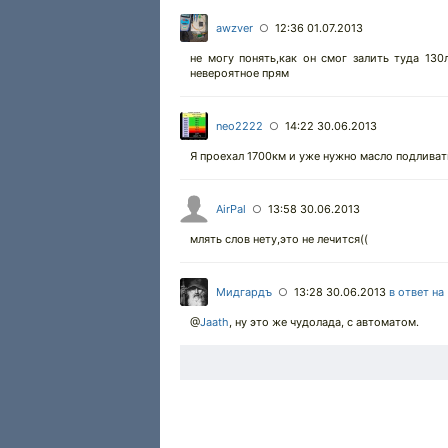
awzver
12:36 01.07.2013
○
не могу понять,как он смог залить туда 130
невероятное прям
neo2222
14:22 30.06.2013
○
Я проехал 1700км и уже нужно масло подливать,
AirPal
13:58 30.06.2013
○
млять слов нету,это не лечится((
Мидгардъ
13:28 30.06.2013
в ответ на
○
@
Jaath
,
ну это же чудолада, с автоматом.