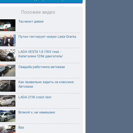
Похожее видео
Таз моют девки
Путин тестирует новую Lada Granta
LADA VESTA 1.6 (193 ткм) -
Капиталим 129й двигатель!
Свадьба работника автоваза
Как правильно ездить на классике
Автоваза
LADA 2116 crash test
Всякой х..ни намешано
Ваз