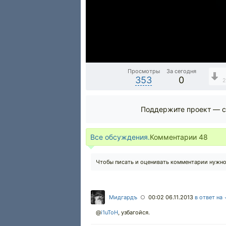
Просмотры
За сегодня
353
0
2
Поддержите проект — с
Все обсуждения.
Комментарии
48
Чтобы писать и оценивать комментарии нужн
Мидгардъ
00:02 06.11.2013
в ответ на
○
@
i1uToH
,
узбагойся.