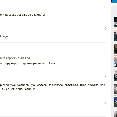
0
о и крузака убьешь за 2 минуты )
0
1изды )
0
нные коробки типа DSG
ют вручную тогда они работают. А так )
+1
ор,взял уже устаревшую мадель японского автомата. Щас видимо все
 DSG,а нам слили старые
0