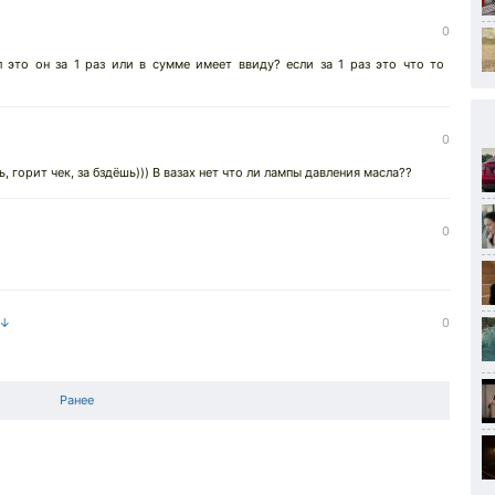
0
л это он за 1 раз или в сумме имеет ввиду? если за 1 раз это что то
0
 горит чек, за бздёшь))) В вазах нет что ли лампы давления масла??
0
 ↓
0
Ранее