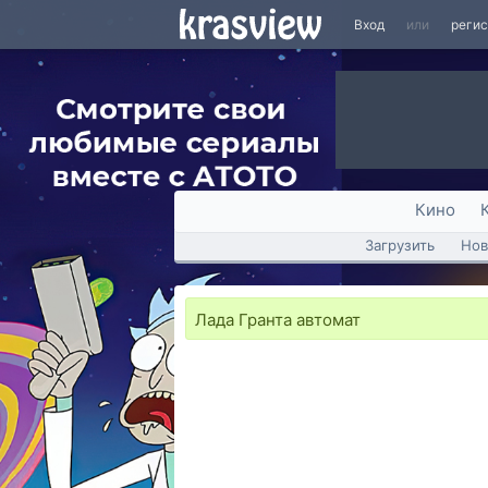
Вход
или
реги
Кино
Загрузить
Нов
Лада Гранта автомат