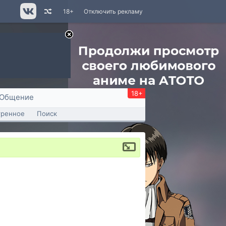
18+
Отключить рекламу
18+
Общение
тренное
Поиск