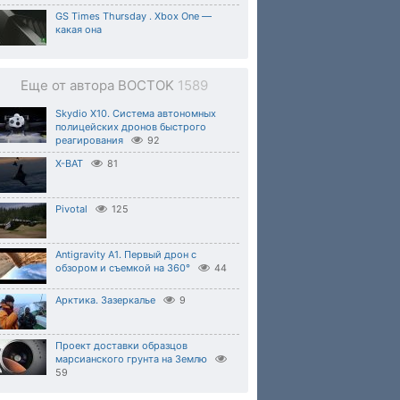
GS Times Thursday . Xbox One —
какая она
Еще от автора BOCTOK
1589
Skydio X10. Система автономных
полицейских дронов быстрого
реагирования
92
X-BAT
81
Pivotal
125
Antigravity A1. Первый дрон с
обзором и съемкой на 360°
44
Арктика. Зазеркалье
9
Проект доставки образцов
марсианского грунта на Землю
59