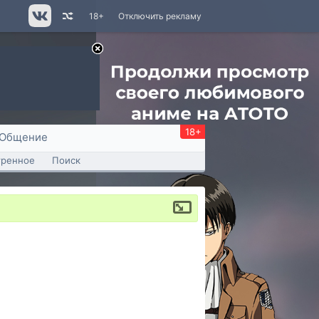
18+
Отключить рекламу
18+
Общение
тренное
Поиск