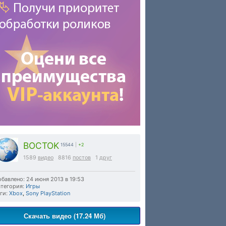
BOCTOK
15544
|
+2
1589
видео
8816
постов
1
друг
бавлено: 24 июня 2013 в 19:53
тегория:
Игры
ги:
Xbox
,
Sony PlayStation
Скачать видео (17.24 Мб)