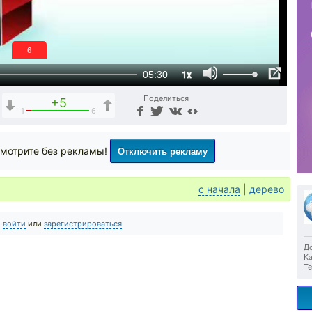
6
1x
05:30
Поделиться
+5
1
6
Отключить рекламу
мотрите без рекламы!
с начала
|
дерево
о
войти
или
зарегистрироваться
До
Ка
Те