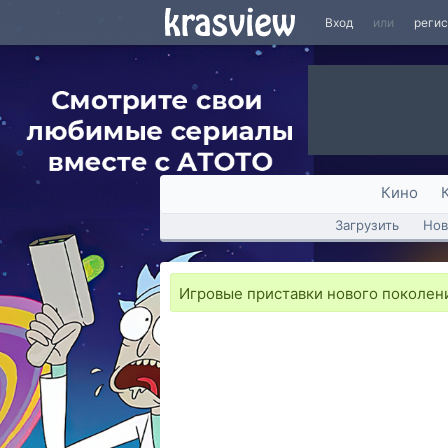
Вход
или
реги
Кино
Загрузить
Нов
Игровые приставки нового поколен