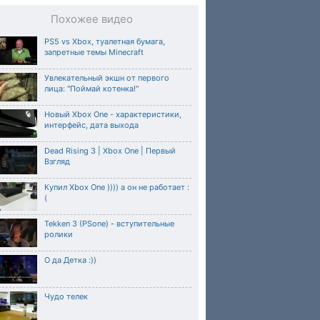
Похожее видео
PS5 vs Xbox, туалетная бумага,
запретные темы Minecraft
Увлекательный экшн от первого
лица: "Поймай котенка!"
Новый Xbox One - характеристики,
интерфейс, дата выхода
Dead Rising 3 | Xbox One | Первый
Взгляд
Купил Xbox One )))) а он не работает :
(
Tekken 3 (PSone) - вступительные
ролики
О да Детка :))
Чудо телек