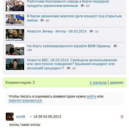
Работники Консервного завода в Керчи передали
продукты украинским военным
85
В Керчи украинские морпехи дали концерт под открытым
небом
80
Новости. Вечер - Интер - 06.03.2014
10
На борту заблокированного корабля ВМФ Украины
180
Новости BBC. 06.03.2014. Свободное волеизъявление
или преступное поведение? Крымский инцидент или
косовский прецедент?
59
Комментарии
3
с начала
|
дерево
Чтобы писать и оценивать комментарии нужно
войти
или
зарегистрироваться
azotik
14:38 04.06.2013
-2
○
хохлы такие хохлы