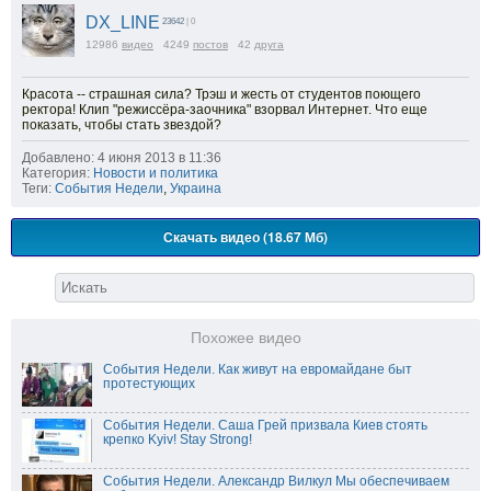
DX_LINE
23642
| 0
12986
видео
4249
постов
42
друга
Красота -- страшная сила? Трэш и жесть от студентов поющего
ректора! Клип "режиссёра-заочника" взорвал Интернет. Что еще
показать, чтобы стать звездой?
Добавлено: 4 июня 2013 в 11:36
Категория:
Новости и политика
Теги:
События Недели
,
Украина
Скачать видео (18.67 Мб)
Похожее видео
События Недели. Как живут на евромайдане быт
протестующих
События Недели. Саша Грей призвала Киев стоять
крепко Kyiv! Stay Strong!
События Недели. Александр Вилкул Мы обеспечиваем