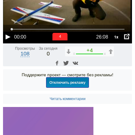
1x
00:00
26:08
4
Просмотры
За сегодня
+4
108
0
0
4
Поддержите проект — смотрите без рекламы!
Отключить рекламу
Читать комментарии