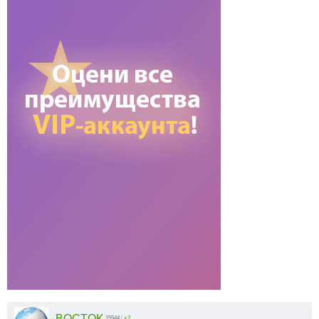
BOCTOK
15544
|
+2