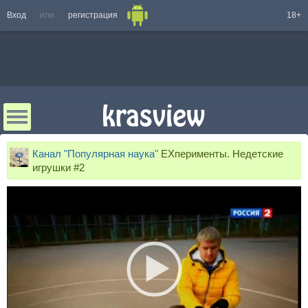
Вход
или
регистрация
18+
Канал "Популярная наука"
EXперименты. Недетские
игрушки #2