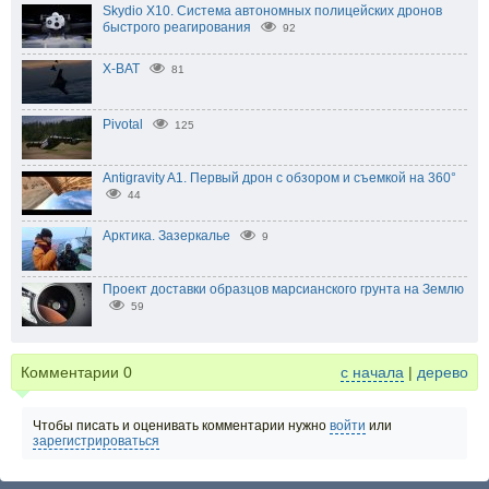
Skydio X10. Система автономных полицейских дронов
быстрого реагирования
92
X-BAT
81
Pivotal
125
Antigravity A1. Первый дрон с обзором и съемкой на 360°
44
Арктика. Зазеркалье
9
Проект доставки образцов марсианского грунта на Землю
59
Комментарии
0
с начала
|
дерево
Чтобы писать и оценивать комментарии нужно
войти
или
зарегистрироваться