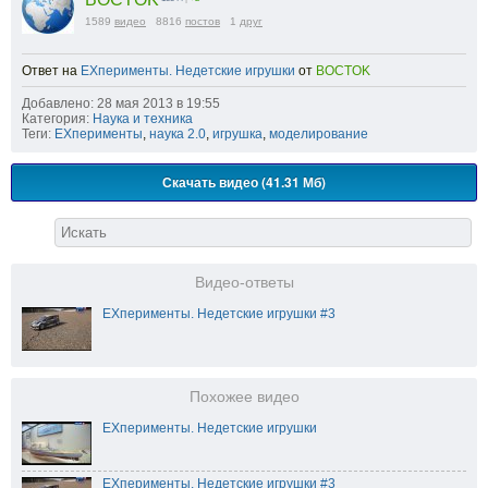
1589
видео
8816
постов
1
друг
Ответ на
EXперименты. Недетские игрушки
от
BOCTOK
Добавлено: 28 мая 2013 в 19:55
Категория:
Наука и техника
Теги:
EXперименты
,
наука 2.0
,
игрушка
,
моделирование
Скачать видео (41.31 Мб)
Видео-ответы
EXперименты. Недетские игрушки #3
Похожее видео
EXперименты. Недетские игрушки
EXперименты. Недетские игрушки #3