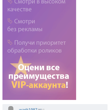
warik1987
5483
| 0