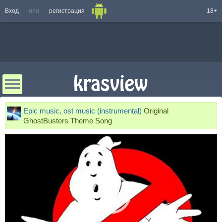
Вход
или
регистрация
18+
Epic music, ost music (instrumental)
Original
GhostBusters Theme Song