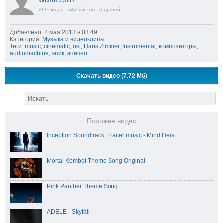
269
видео
647
постов
6
друзей
Добавлено: 2 мая 2013 в 03:49
Категория:
Музыка и видеоклипы
Теги:
music
,
cinematic
,
ost
,
Hans Zimmer
,
Instrumental
,
композиторы
,
audiomachine
,
эпик
,
эпично
Скачать видео (7.72 Мб)
Похожее видео
Inception Soundtrack, Trailer music - Mind Heist
Mortal Kombat Theme Song Original
Pink Panther Theme Song
ADELE - Skyfall