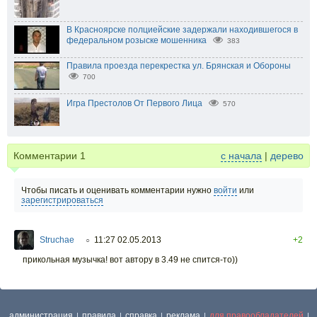
В Красноярске полциейские задержали находившегося в
федеральном розыске мошенника
383
Правила проезда перекрестка ул. Брянская и Обороны
700
Игра Престолов От Первого Лица
570
Комментарии
1
с начала
|
дерево
Чтобы писать и оценивать комментарии нужно
войти
или
зарегистрироваться
Struchae
11:27 02.05.2013
+2
○
прикольная музычка! вот автору в 3.49 не спится-то))
администрация
правила
справка
реклама
для правообладателей
|
|
|
|
|