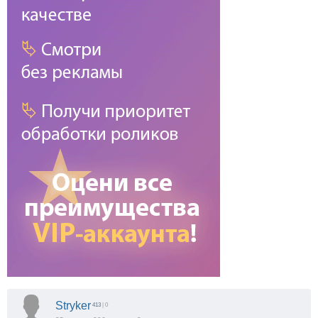
Stryker
413
| 0