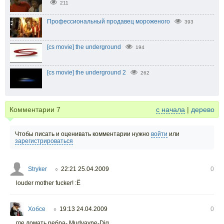
211
Профессиональный продавец мороженого
393
[cs movie] the underground
194
[cs movie] the underground 2
262
Комментарии
7
с начала
|
дерево
Чтобы писать и оценивать комментарии нужно
войти
или
зарегистрироваться
Stryker
22:21 25.04.2009
0
○
louder mother fucker! :Ё
Хобсе
19:13 24.04.2009
0
○
где ломать ребра- Mudvayne-Dig