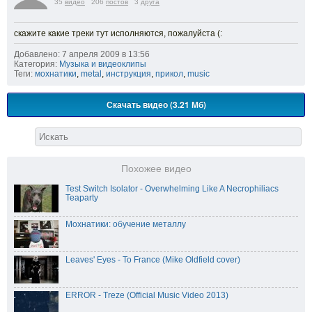
35
видео
206
постов
3
друга
скажите какие треки тут исполняются, пожалуйста (:
Добавлено: 7 апреля 2009 в 13:56
Категория:
Музыка и видеоклипы
Теги:
мохнатики
,
metal
,
инструкция
,
прикол
,
music
Скачать видео (3.21 Мб)
Похожее видео
Test Switch Isolator - Overwhelming Like A Necrophiliacs
Teaparty
Мохнатики: обучение металлу
Leaves' Eyes - To France (Mike Oldfield cover)
ERROR - Treze (Official Music Video 2013)