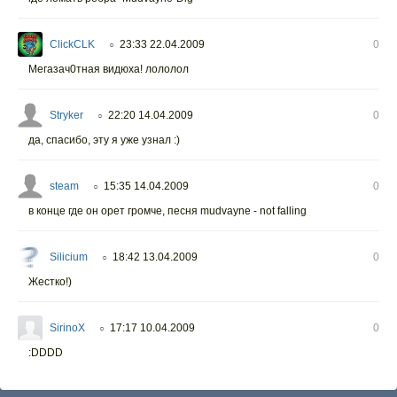
ClickCLK
23:33 22.04.2009
0
○
Мегазач0тная видюха! лололол
Stryker
22:20 14.04.2009
0
○
да, спасибо, эту я уже узнал :)
steam
15:35 14.04.2009
0
○
в конце где он орет громче, песня mudvayne - not falling
Silicium
18:42 13.04.2009
0
○
Жестко!)
SirinoX
17:17 10.04.2009
0
○
:DDDD