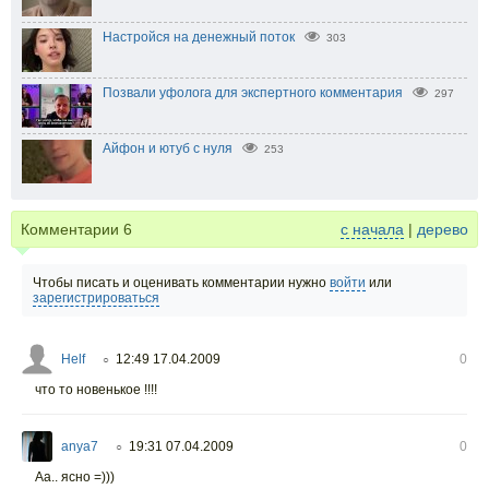
Настройся на денежный поток
303
Позвали уфолога для экспертного комментария
297
Айфон и ютуб с нуля
253
Комментарии
6
с начала
|
дерево
Чтобы писать и оценивать комментарии нужно
войти
или
зарегистрироваться
Helf
12:49 17.04.2009
0
○
что то новенькое !!!!
anya7
19:31 07.04.2009
0
○
Аа.. ясно =)))