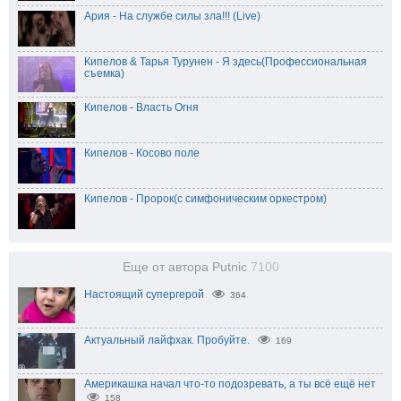
Ария - На службе силы зла!!! (Live)
Кипелов & Тарья Турунен - Я здесь(Профессиональная
съемка)
Кипелов - Власть Огня
Кипелов - Косово поле
Кипелов - Пророк(с симфоническим оркестром)
Еще от автора Putnic
7100
Настоящий супергерой
364
Актуальный лайфхак. Пробуйте.
169
Америкашка начал что-то подозревать, а ты всё ещё нет
158