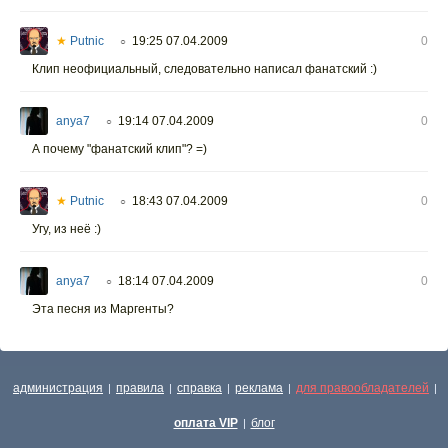
★
Putnic
19:25 07.04.2009
0
○
Клип неофициальный, следовательно написал фанатский :)
anya7
19:14 07.04.2009
0
○
А почему "фанатский клип"? =)
★
Putnic
18:43 07.04.2009
0
○
Угу, из неё :)
anya7
18:14 07.04.2009
0
○
Эта песня из Маргенты?
администрация
правила
справка
реклама
для правообладателей
|
|
|
|
|
оплата VIP
блог
|