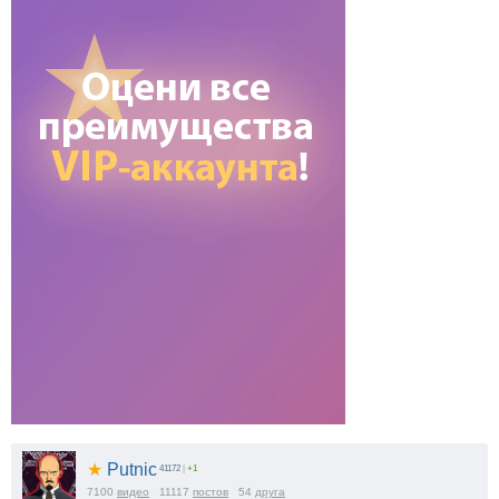
★
Putnic
41172
|
+1
7100
видео
11117
постов
54
друга