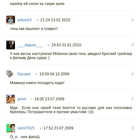
паиблу ей сноги за такую хуню
artem24
21:24 13.02.2010
0
○
тень как прыгнет и сожрет!
___Jaguar___
19:43 31.01.2010
0
○
У них весна наступила! Ребенок свою тень увидел! Краткий трейлер
к фильму День сурка :)
Djovani
19:59 04.10.2009
0
○
Мамашу накол посадить надо!
grom
18:05 23.07.2009
0
•
Мдя... Если они своей тени боятся то русские для них поголовно
Крюгеры, Потрашители и прочие ужастики =)))
ramil7925
17:52 23.07.2009
0
○
О_о... нее фига))