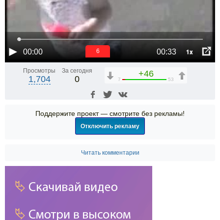
1x
00:00
00:33
5
Просмотры
За сегодня
+46
1,704
0
7
53
Поддержите проект — смотрите без рекламы!
Отключить рекламу
Читать комментарии