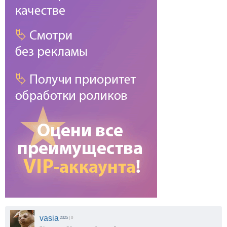
vasia
2325
| 0