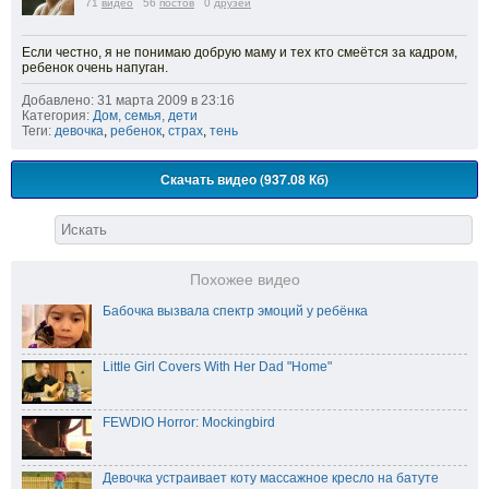
71
видео
56
постов
0
друзей
Если честно, я не понимаю добрую маму и тех кто смеётся за кадром,
ребенок очень напуган.
Добавлено: 31 марта 2009 в 23:16
Категория:
Дом, семья, дети
Теги:
девочка
,
ребенок
,
страх
,
тень
Скачать видео (937.08 Кб)
Похожее видео
Бабочка вызвала спектр эмоций у ребёнка
Little Girl Covers With Her Dad "Home"
FEWDIO Horror: Mockingbird
Девочка устраивает коту массажное кресло на батуте