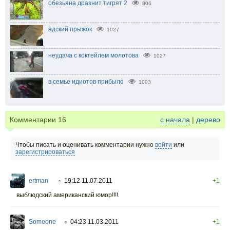
обезьяна дразнит тигрят 2
806
адский прыжок
1027
неудача с коктейлем молотова
1027
в семье идиотов прибыло
1003
Комментарии
16
с начала
|
дерево
Чтобы писать и оценивать комментарии нужно
войти
или
зарегистрироваться
ertman
19:12 11.07.2011
+1
○
выблюдский американский юмор!!!!
Someone
04:23 11.03.2011
+1
○