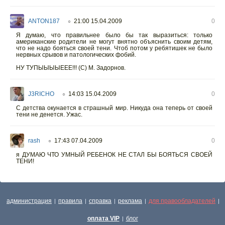
ANTON187
21:00 15.04.2009
0
○
Я думаю, что правильнее было бы так выразиться: только
американские родители не могут внятно объяснить своим детям,
что не надо бояться своей тени. Чтоб потом у ребятишек не было
нервных срывов и патологических фобий.
НУ ТУПЫЫЫЫЕЕЕ!!! (С) М. Задорнов.
J3RICHO
14:03 15.04.2009
0
○
С детства окунается в страшный мир. Никуда она теперь от своей
тени не денется. Ужас.
rash
17:43 07.04.2009
0
○
я ДУМАЮ ЧТО УМНЫЙ РЕБЕНОК НЕ СТАЛ БЫ БОЯТЬСЯ СВОЕЙ
ТЕНИ!
администрация
правила
справка
реклама
для правообладателей
|
|
|
|
|
оплата VIP
блог
|