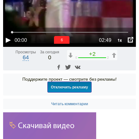
1x
00:00
02:49
6
Просмотры
За сегодня
+2
64
0
0
2
Поддержите проект — смотрите без рекламы!
Отключить рекламу
Читать комментарии