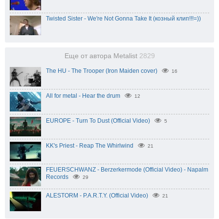
Twisted Sister - We're Not Gonna Take It (козный клип!!!=))
Еще от автора Metalist
2829
The HU - The Trooper (Iron Maiden cover)
16
All for metal - Hear the drum
12
EUROPE - Turn To Dust (Official Video)
5
KK's Priest - Reap The Whirlwind
21
FEUERSCHWANZ - Berzerkermode (Official Video) - Napalm
Records
29
ALESTORM - P.A.R.T.Y. (Official Video)
21