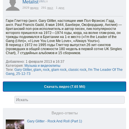
Metalist
17571
| 0
2829
видео
291
пост
1
друг
Гари Глиттер (англ. Gary Glitter, настоящее имя Пол Фрэнсис Гэдд,
англ. Paul Francis Gadd, 8 мая 1944, Банбери, Оксфордшир, Англия) —
британский поп-рок-исполнитель и автор песен, пик популярности
которого пришелся на 1972—1974 годы, когда, на волне глэм-рока, он
трижды поднимался в Британии на 1-е место («I’m the Leader of the
Gang (I Am)», «I Love You Love Me Love», «Always Yours»).
В период с 1972 по 1995 годы Глиттер выпустил 26 хит-синглов
(проведших в общей сложности 180 недель в первой сотне UK Singles
Chart), 7 студийных альбомов и 15 сборников.
Добавлено: 1 февраля 2013 в 16:37
Категория:
Музыка и видеоклипы
Теги:
Gary Glitter
,
glam
,
rock
,
glam rock
,
classic rock
,
I'm The Leader Of The
Gang
,
25-12-73
Скачать видео (7.65 Мб)
Видео-ответы
Gary Glitter - Rock And Roll (Part 1)