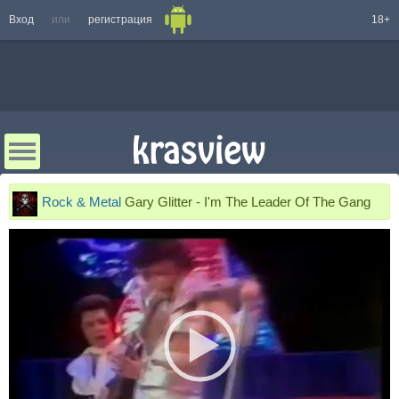
Вход
или
регистрация
18+
Rock & Metal
Gary Glitter - I'm The Leader Of The Gang