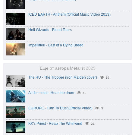
ICED EARTH - Anthem (Official Music Video 2013)
Hell Wizards - Blood Tears
Impellitteri - Last of a Dying Breed
Еще от автора Metalist
2829
The HU - The Trooper (Iron Maiden cover)
16
All for metal - Hear the drum
12
EUROPE - Turn To Dust (Official Video)
5
KK's Priest - Reap The Whirlwind
21