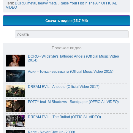
Теги:
DORO
,
metal
,
heavy metal
,
Raise Your Fist In The Air
,
OFFICIAL
VIDEO
Скачать видео (35.7 Мб)
Похожее видео
DORO - Wildstyle's Tattooed Angels (Official Music Video
2014)
Ария - Точка невозврата (Official Music Video 2015)
DREAM EVIL - Antidote (Official Video 2017)
FOZZY feat. M Shadows - Sandpaper (OFFICIAL VIDEO)
DREAM EVIL - The Ballad (OFFICIAL VIDEO)
Rage - Never Give Up (2009)