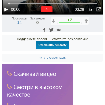
1x
00:00
03:29
6
Просмотры
За сегодня
+2
14
0
0
2
Поддержите проект — смотрите без рекламы!
Отключить рекламу
Читать комментарии