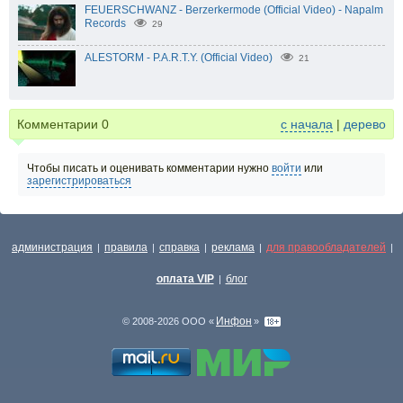
FEUERSCHWANZ - Berzerkermode (Official Video) - Napalm
Records
29
ALESTORM - P.A.R.T.Y. (Official Video)
21
Комментарии
0
с начала
|
дерево
Чтобы писать и оценивать комментарии нужно
войти
или
зарегистрироваться
администрация
правила
справка
реклама
для правообладателей
|
|
|
|
|
оплата VIP
блог
|
Инфон
© 2008-2026 ООО «
»