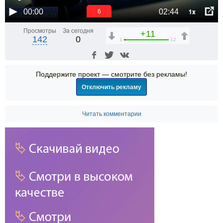
1x
00:00
02:44
6
Просмотры
За сегодня
+11
142
0
1
12
Поддержите проект — смотрите без рекламы!
Отключить рекламу
Читать комментарии