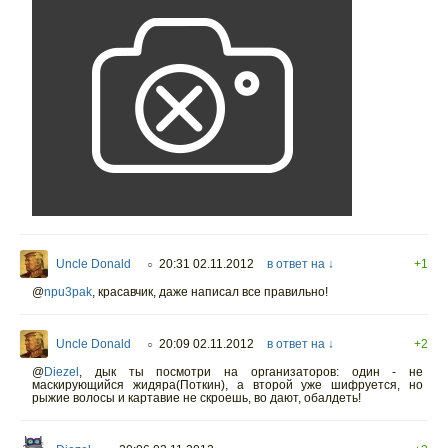
Uncle Donald
20:31 02.11.2012
в ответ на ↓
+1
○
@
npu3pak
,
красавчик, даже написал все правильно!
Uncle Donald
20:09 02.11.2012
в ответ на ↓
+2
○
@
Diezel
,
дык ты посмотри на организаторов: один - не
маскирующийся жидяра(Поткин), а второй уже шифруется, но
рыжие волосы и картавие не скроешь, во дают, обалдеть!