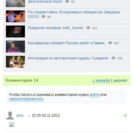
(внетелесный опыт)
98
По следам тайны. В подземных лабиринтах Эквадора
(2013)
88
Рождение человека. birth_human
162
Как кавказцы убивают Русских ребят в Армии.
897
Инструкция по эксплуатации судьбы. Сундаков.
194
Комментарии
14
с начала
|
дерево
Чтобы писать и оценивать комментарии нужно
войти
или
зарегистрироваться
jinio
22:35 02.11.2012
+2
○