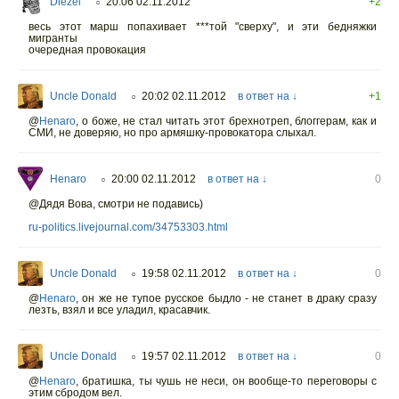
Diezel
20:06 02.11.2012
+2
○
весь этот марш попахивает ***той "сверху", и эти бедняжки
мигранты
очередная провокация
Uncle Donald
20:02 02.11.2012
в ответ на ↓
+1
○
@
Henaro
,
о боже, не стал читать этот брехнотреп, блоггерам, как и
СМИ, не доверяю, но про армяшку-провокатора слыхал.
Henaro
20:00 02.11.2012
в ответ на ↓
0
○
@Дядя Вова, смотри не подавись)
ru-politics.livejournal.com/34753303.html
Uncle Donald
19:58 02.11.2012
в ответ на ↓
0
○
@
Henaro
,
он же не тупое русское быдло - не станет в драку сразу
лезть, взял и все уладил, красавчик.
Uncle Donald
19:57 02.11.2012
в ответ на ↓
0
○
@
Henaro
,
братишка, ты чушь не неси, он вообще-то переговоры с
этим сбродом вел.