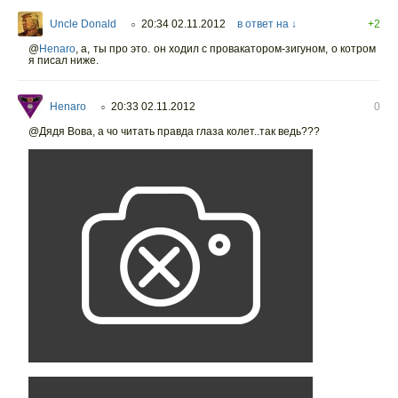
Uncle Donald
20:34 02.11.2012
в ответ на ↓
+2
○
@
Henaro
,
а, ты про это. он ходил с провакатором-зигуном, о котром
я писал ниже.
Henaro
20:33 02.11.2012
0
○
@Дядя Вова, а чо читать правда глаза колет..так ведь???