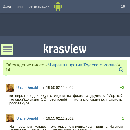
Вход
или
регистрация
18+
Обсуждение видео «
Мигранты против 'Русского марша'
»
14
Uncle Donald
19:50 02.11.2012
+3
○
во цирк-то! одни идут с жидом на флаге, а другие с "Мертвой
Головой"(Дивизия СС Тотенкопф) — истиные славяне, патриоты
россии хуле!
Uncle Donald
19:55 02.11.2012
+1
○
На прошлом марше некоторые отличившиеся шли с флагом