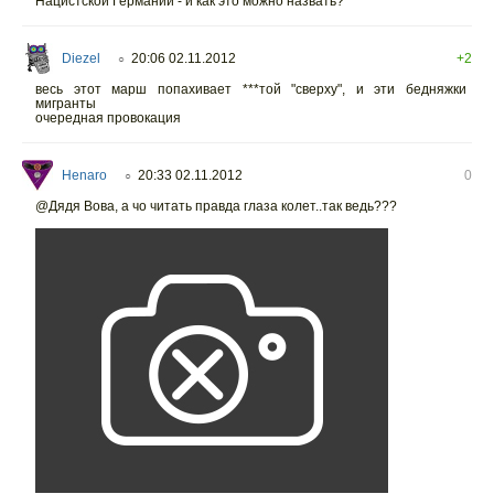
Нацистской Германии - и как это можно назвать?
Diezel
20:06 02.11.2012
+2
○
весь этот марш попахивает ***той "сверху", и эти бедняжки
мигранты
очередная провокация
Henaro
20:33 02.11.2012
0
○
@Дядя Вова, а чо читать правда глаза колет..так ведь???