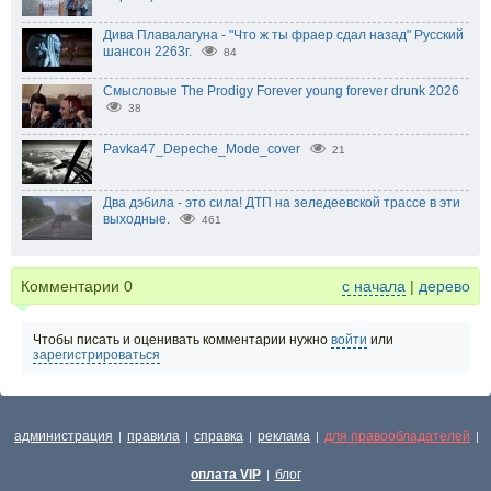
Дива Плавалагуна - "Что ж ты фраер сдал назад" Русский
шансон 2263г.
84
Смысловые The Prodigy Forever young forever drunk 2026
38
Pavka47_Depeche_Mode_cover
21
Два дэбила - это сила! ДТП на зеледеевской трассе в эти
выходные.
461
Комментарии
0
с начала
|
дерево
Чтобы писать и оценивать комментарии нужно
войти
или
зарегистрироваться
администрация
правила
справка
реклама
для правообладателей
|
|
|
|
|
оплата VIP
блог
|