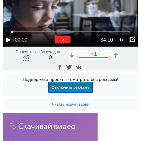
1x
00:00
34:10
6
Просмотры
За сегодня
+1
45
0
0
1
Поддержите проект — смотрите без рекламы!
Отключить рекламу
Читать комментарии