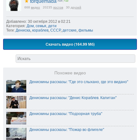
★
torquemada
7634
|
+23
668
видео
20235
постов
30
друзей
Добавлено: 30 октября 2012 в 02:21
Категория:
Дом, семья, дети
Теги:
Дениска
,
кораблев
,
СССР
,
детские
,
фильмы
Скачать видео (164.99 Мб)
Похожее видео
Денискины рассказы: "Где это слыхано, где это видано"
Денискины рассказы: "Денис Кораблев. Капитан"
Денискины рассказы: "Подзорная труба"
Денискины рассказы: "Пожар во флигеле"