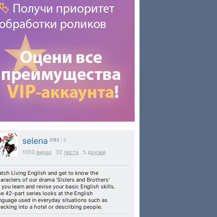
selena
2182
| 0
1003
видео
32
поста
5
друзей
tch Living English and get to know the
aracters of our drama 'Sisters and Brothers'
 you learn and revise your basic English skills.
e 42-part series looks at the English
nguage used in everyday situations such as
ecking into a hotel or describing people.