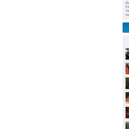
До
Ка
Те
я