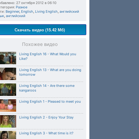
бавлено: 27 октября 2012 в 06:10
тегория:
Разное
ги:
Beginner
,
English
,
Living English
,
английский
зык
,
английский
Скачать видео (15.42 Мб)
Похожее видео
Living English 16 - What Would you
Like?
Living English 13 - What are you doing
tomorrow
Living English 14 - Are there some
kangaroos
Living English 1 - Pleased to meet you
Living English 2 - Enjoy Your Stay
Living English 3 - What time is it?