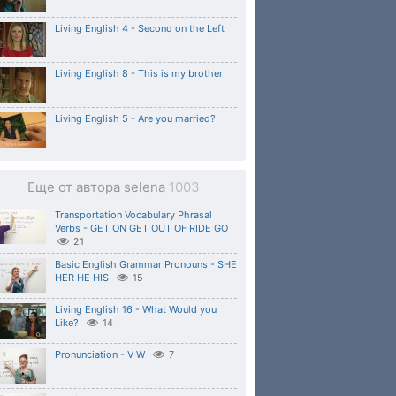
Living English 4 - Second on the Left
Living English 8 - This is my brother
Living English 5 - Are you married?
Еще от автора selena
1003
Transportation Vocabulary Phrasal
Verbs - GET ON GET OUT OF RIDE GO
21
Basic English Grammar Pronouns - SHE
HER HE HIS
15
Living English 16 - What Would you
Like?
14
Pronunciation - V W
7