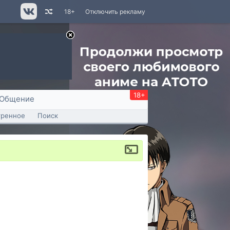
18+
Отключить рекламу
18+
Общение
тренное
Поиск