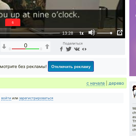
6
1x
13:28
Поделиться
0
0
0
Отключить рекламу
мотрите без рекламы!
с начала
|
дерево
о
войти
или
зарегистрироваться
Wa
ch
as
Th
la
ch