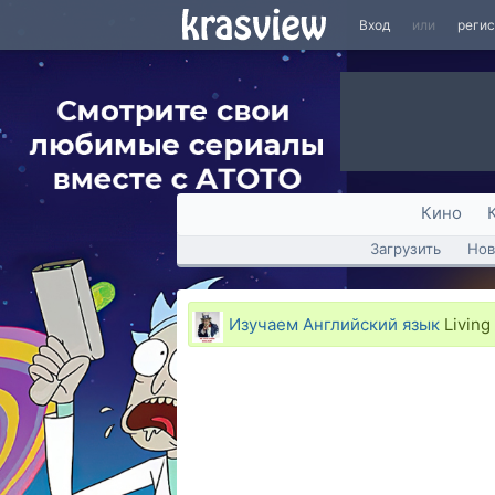
Вход
или
реги
Кино
Загрузить
Нов
Изучаем Английский язык
Living