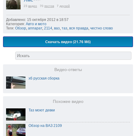
23
видео
70
постов
7
друзей
Добавлено: 15 октября 2012 в 18:57
Категория:
Авто и мото
Теги:
Обзор
,
аппарат
,
2114
,
ваз
,
таз
,
вся правда
,
честно слово
Скачать видео (21.76 Мб)
Видео-ответы
х6 русская сборка
Похожее видео
Таз моют девки
Обзор на ВАЗ 2109