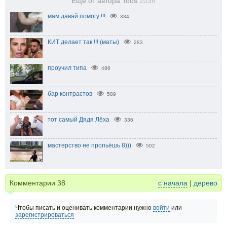
Еще от автора Toos
2036
мам давай помогу !!!
334
КИТ делает так !!! (маты)
283
проучил типа
486
бар контрастов
589
тот самый Дядя Лёха
336
мастерство не пропьёшь 8)))
502
Комментарии
38
с начала
|
дерево
Чтобы писать и оценивать комментарии нужно
войти
или
зарегистрироваться