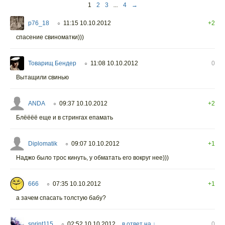
1
2
3
...
4
→
p76_18
11:15 10.10.2012
+2
○
спасение свиноматки)))
Товарищ Бендер
11:08 10.10.2012
0
○
Вытащили свинью
ANDA
09:37 10.10.2012
+2
○
Блёёёё еще и в стрингах епамать
Diplomatik
09:07 10.10.2012
+1
○
Наджо было трос кинуть, у обматать его вокруг нее)))
666
07:35 10.10.2012
+1
○
а зачем спасать толстую бабу?
sprint115
02:52 10.10.2012
в ответ на ↓
0
○