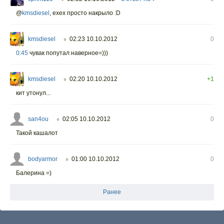
@
kmsdiesel
,
ехех просто накрыло :D
kmsdiesel
02:23 10.10.2012
0
○
0:45
чувак попутал наверное=)))
kmsdiesel
02:20 10.10.2012
+1
○
кит утонул...
san4ou
02:05 10.10.2012
0
○
Такой кашалот
bodyarmor
01:00 10.10.2012
0
○
Балерина =)
Ранее