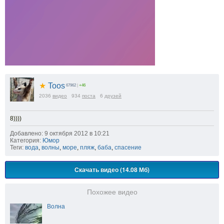
★
Toos
67962
|
+46
2036
видео
934
поста
6
друзей
8))))
Добавлено: 9 октября 2012 в 10:21
Категория:
Юмор
Теги:
вода
,
волны
,
море
,
пляж
,
баба
,
спасение
Скачать видео (14.08 Мб)
Похожее видео
Волна