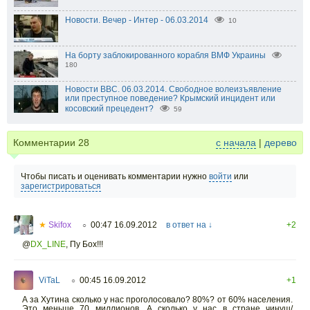
Новости. Вечер - Интер - 06.03.2014
10
На борту заблокированного корабля ВМФ Украины
180
Новости BBC. 06.03.2014. Свободное волеизъявление
или преступное поведение? Крымский инцидент или
косовский прецедент?
59
Комментарии
28
с начала
|
дерево
Чтобы писать и оценивать комментарии нужно
войти
или
зарегистрироваться
★
Skifox
00:47 16.09.2012
в ответ на ↓
+2
○
@
DX_LINE
,
Пу Бох!!!
ViTaL
00:45 16.09.2012
+1
○
А за Хутина сколько у нас проголосовало? 80%? от 60% населения.
Это меньше 70 миллионов. А сколько у нас в стране чинуш/