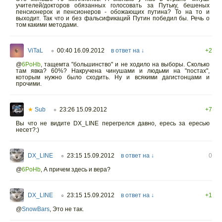
учителей/докторов обязанных голосовать за Путьку, бешеных
пенсионерок и пенсионеров - обожающих путина? То на то и
выходит. Так что и без фальсификаций Путин победил бы. Речь о
том какими методами.
ViTaL
00:40 16.09.2012
в ответ на ↓
+2
○
@
6PoHb
,
тащемта "большинство" и не ходило на выборы. Сколько
там явка? 60%? Накручена чинушами и людьми на "постах",
которым нужно было сходить. Ну и всякими дагистонцами и
прочими.
★
Sub
23:26 15.09.2012
+7
○
Вы что не видите DX_LINE перегрелся давно, ересь за ересью
несет?:)
DX_LINE
23:15 15.09.2012
в ответ на ↓
0
○
@
6PoHb
,
А причем здесь и вера?
DX_LINE
23:15 15.09.2012
в ответ на ↓
+1
○
@
SnowBars
,
Это не так.