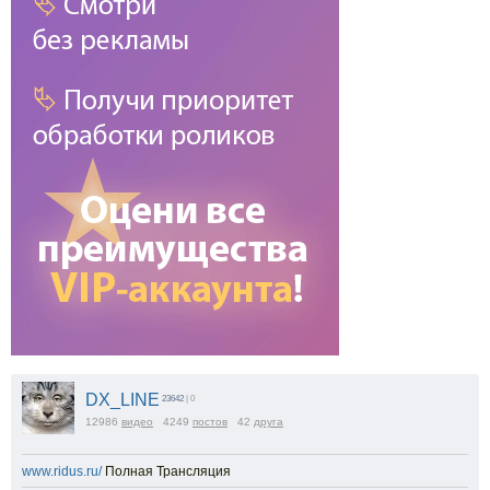
DX_LINE
23642
| 0
12986
видео
4249
постов
42
друга
www.ridus.ru/
Полная Трансляция