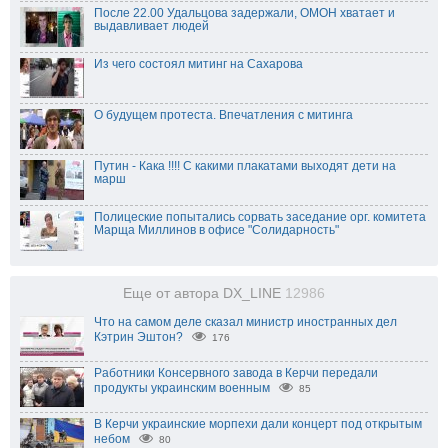
После 22.00 Удальцова задержали, ОМОН хватает и
выдавливает людей
Из чего состоял митинг на Сахарова
О будущем протеста. Впечатления с митинга
Путин - Кака !!!! С какими плакатами выходят дети на
марш
Полицеские попытались сорвать заседание орг. комитета
Марща Миллинов в офисе "Солидарность"
Еще от автора DX_LINE
12986
Что на самом деле сказал министр иностранных дел
Кэтрин Эштон?
176
Работники Консервного завода в Керчи передали
продукты украинским военным
85
В Керчи украинские морпехи дали концерт под открытым
небом
80