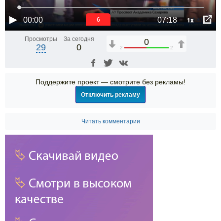
1x
00:00
07:18
6
Просмотры
За сегодня
0
29
0
2
2
Поддержите проект — смотрите без рекламы!
Отключить рекламу
Читать комментарии