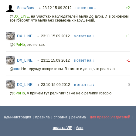
SnowBars
23:12 15.09.2012
в ответ на ↓
+2
○
@
DX_LINE
,
на участках наблюдателей было до дури. И в основном
все говорят, что было без серьёзных нарушений.
DX_LINE
23:11 15.09.2012
в ответ на ↓
+1
○
@
6PoHb
,
это не так.
DX_LINE
23:11 15.09.2012
в ответ на ↓
-1
○
@
клм
,
Нет ерунду говорите вы. В том то и дело, что реально.
DX_LINE
23:10 15.09.2012
в ответ на ↓
0
○
@
6PoHb
,
А причем тут религия? Я же не о религии говорю.
администрация
правила
справка
реклама
для правообладателей
|
|
|
|
|
оплата VIP
блог
|