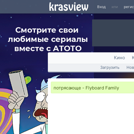
Вход
или
реги
Кино
Загрузить
Нов
потрясающе - Flyboard Family