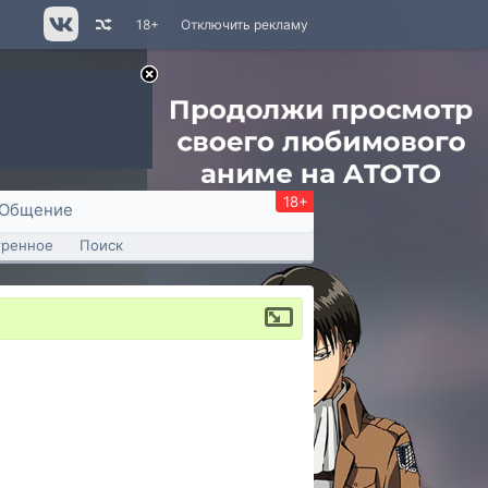
18+
Отключить рекламу
18+
Общение
тренное
Поиск