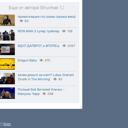
Еще от автора Struchae
52
приватизация гос.казны (кража века)
83
IRON MAN 3 супер трейлер
138
ВДУЛ ДАЛВРОТ и ВПОПЕЦ.
2067
Dragon Baby
370
зачем деньги на клип? Lukas Graham
'Drunk in The Morning'
45
Полный бой Виталий Кличко -
Мануэль Чарр
298
P
|
блог