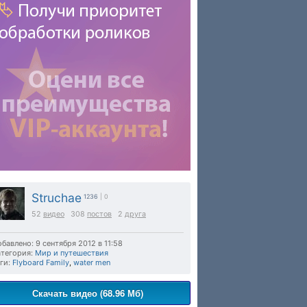
Struchae
1236
| 0
52
видео
308
постов
2
друга
бавлено: 9 сентября 2012 в 11:58
тегория:
Мир и путешествия
ги:
Flyboard Family
,
water men
Скачать видео (68.96 Мб)