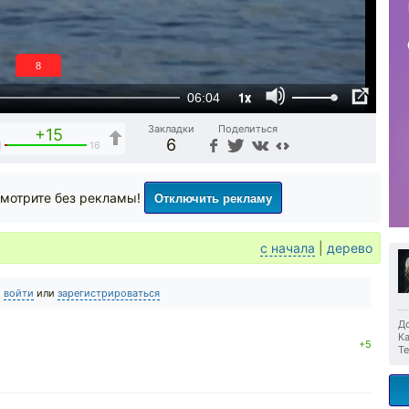
7
1x
06:04
Закладки
Поделиться
+15
6
1
16
Отключить рекламу
мотрите без рекламы!
с начала
|
дерево
о
войти
или
зарегистрироваться
До
Ка
+5
Те