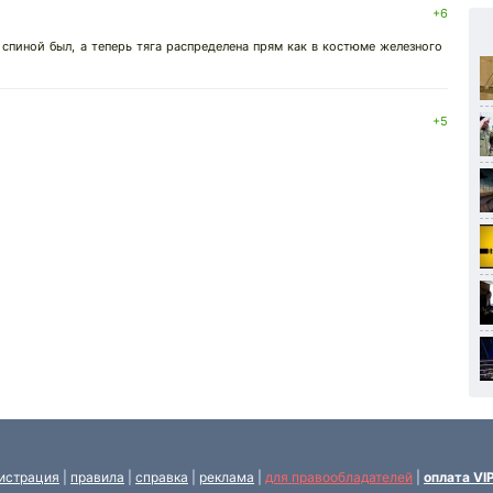
+6
спиной был, а теперь тяга распределена прям как в костюме железного
+5
истрация
|
правила
|
справка
|
реклама
|
для правообладателей
|
оплата VI