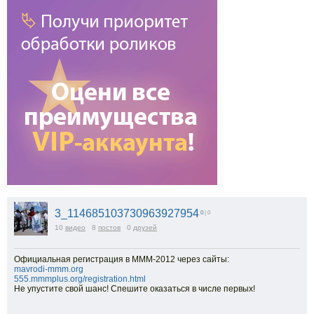
3_114685103730963927954
0
| 0
10
видео
8
постов
0
друзей
Официальная регистрация в МММ-2012 через сайты:
mavrodi-mmm.org
555.mmmplus.org/registration.html
Не упустите свой шанс! Спешите оказаться в числе первых!