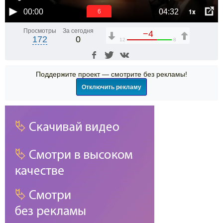
1x
00:00
04:32
6
Просмотры
За сегодня
−4
172
0
12
8
Поддержите проект — смотрите без рекламы!
Отключить рекламу