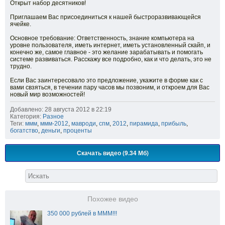
Открыт набор десятников!
Приглашаем Вас присоединиться к нашей быстроразвивающейся
ячейке.
Основное требование: Ответственность, знание компьютера на
уровне пользователя, иметь интернет, иметь установленный скайп, и
конечно же, самое главное - это желание зарабатывать и помогать
системе развиваться. Расскажу все подробно, как и что делать, это не
трудно.
Если Вас заинтересовало это предложение, укажите в форме как с
вами свзяться, в течении пару часов мы позвоним, и откроем для Вас
новый мир возможностей!
Добавлено: 28 августа 2012 в 22:19
Категория:
Разное
Теги:
ммм
,
ммм-2012
,
мавроди
,
спм
,
2012
,
пирамида
,
прибыль
,
богатство
,
деньги
,
проценты
Скачать видео (9.34 Мб)
Похожее видео
350 000 рублей в МММ!!!