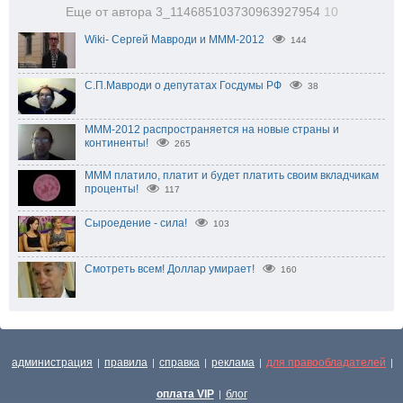
Еще от автора 3_114685103730963927954
10
Wiki- Сергей Мавроди и МММ-2012
144
C.П.Мавроди о депутатах Госдумы РФ
38
МММ-2012 распространяется на новые страны и
континенты!
265
МММ платило, платит и будет платить своим вкладчикам
проценты!
117
Сыроедение - сила!
103
Смотреть всем! Доллар умирает!
160
администрация
правила
справка
реклама
для правообладателей
|
|
|
|
|
оплата VIP
блог
|