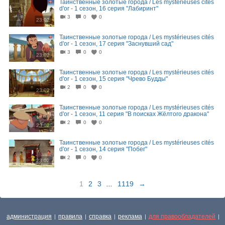
Таинственные золотые города / Les mystérieuses cités
d'or - 1 сезон, 16 серия "Лабиринт"
3
0
0
23:02
Таинственные золотые города / Les mystérieuses cités
d'or - 1 сезон, 17 серия "Заснувший сад"
3
0
0
23:02
Таинственные золотые города / Les mystérieuses cités
d'or - 1 сезон, 15 серия "Чрево Будды"
2
0
0
23:02
Таинственные золотые города / Les mystérieuses cités
d'or - 1 сезон, 11 серия "В поисках Жёлтого дракона"
2
0
0
23:02
Таинственные золотые города / Les mystérieuses cités
d'or - 1 сезон, 14 серия "Побег"
2
0
0
23:02
1
2
3
...
1119
→
администрация
правила
справка
реклама
для правообладателей
|
|
|
|
|