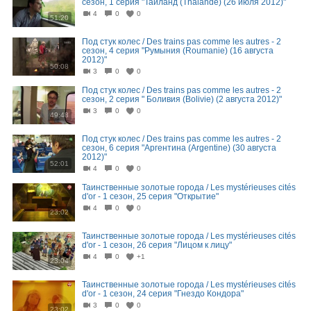
сезон, 1 серия "Таиланд (Thalande) (26 июля 2012)"
4
0
0
51:20
Под стук колес / Des trains pas comme les autres - 2
сезон, 4 серия "Румыния (Roumanie) (16 августа
2012)"
50:08
3
0
0
Под стук колес / Des trains pas comme les autres - 2
сезон, 2 серия " Боливия (Bolivie) (2 августа 2012)"
3
0
0
49:48
Под стук колес / Des trains pas comme les autres - 2
сезон, 6 серия "Аргентина (Argentine) (30 августа
2012)"
52:01
4
0
0
Таинственные золотые города / Les mystérieuses cités
d'or - 1 сезон, 25 серия "Открытие"
4
0
0
23:02
Таинственные золотые города / Les mystérieuses cités
d'or - 1 сезон, 26 серия "Лицом к лицу"
4
0
+1
23:04
Таинственные золотые города / Les mystérieuses cités
d'or - 1 сезон, 24 серия "Гнездо Кондора"
3
0
0
23:02