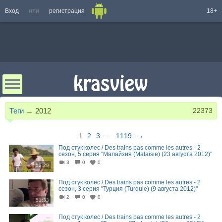
Вход
или
регистрация
18+
Теги
→
2012
22373
1
2
3
...
1119
→
Под стук колес / Des trains pas comme les autres - 2
сезон, 5 серия "Малайзия (Malaisie) (23 августа 2012)"
3
0
0
52:29
Под стук колес / Des trains pas comme les autres - 2
сезон, 3 серия "Турция (Turquie) (9 августа 2012)"
2
0
0
51:33
Под стук колес / Des trains pas comme les autres - 2