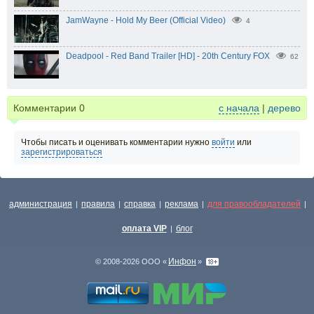
JamWayne - Hold My Beer (Official Video)
4
Deadpool - Red Band Trailer [HD] - 20th Century FOX
62
Комментарии
0
с начала
|
дерево
Чтобы писать и оценивать комментарии нужно
войти
или
зарегистрироваться
администрация
правила
справка
реклама
для правообладателей
|
|
|
|
|
оплата VIP
блог
|
Инфон
© 2008-2026 ООО «
»