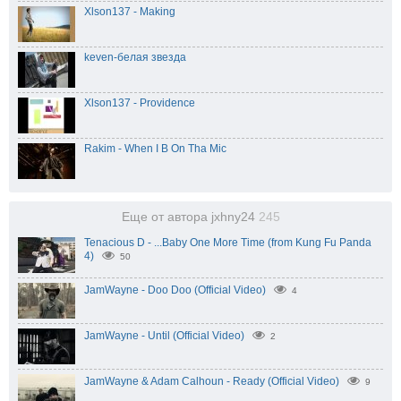
Xlson137 - Making
keven-белая звезда
Xlson137 - Providence
Rakim - When I B On Tha Mic
Еще от автора jxhny24
245
Tenacious D - ...Baby One More Time (from Kung Fu Panda
4)
50
JamWayne - Doo Doo (Official Video)
4
JamWayne - Until (Official Video)
2
JamWayne & Adam Calhoun - Ready (Official Video)
9