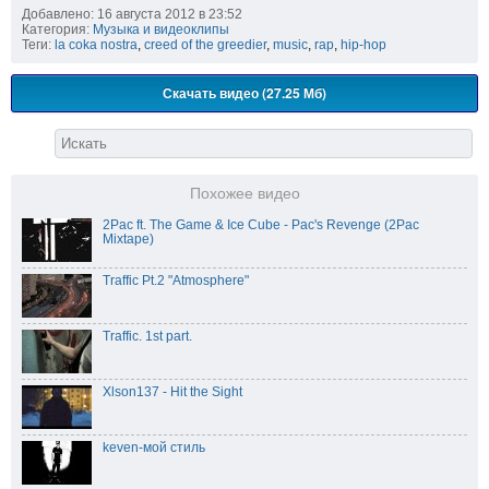
Добавлено: 16 августа 2012 в 23:52
Категория:
Музыка и видеоклипы
Теги:
la coka nostra
,
creed of the greedier
,
music
,
rap
,
hip-hop
Скачать видео (27.25 Мб)
Похожее видео
2Pac ft. The Game & Ice Cube - Pac's Revenge (2Pac
Mixtape)
Traffic Pt.2 "Atmosphere"
Traffic. 1st part.
Xlson137 - Hit the Sight
keven-мой стиль