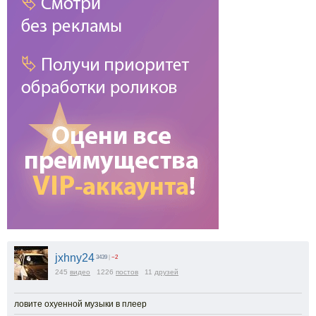
jxhny24
3439
|
−2
245
видео
1226
постов
11
друзей
ловите охуенной музыки в плеер