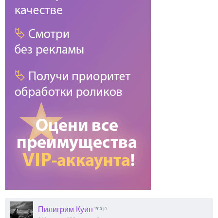
Пилигрим Куин
1910
| 0