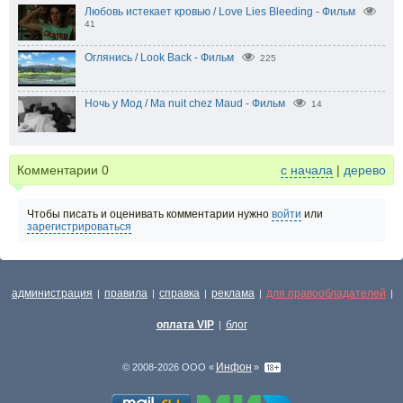
Любовь истекает кровью / Love Lies Bleeding - Фильм
41
Оглянись / Look Back - Фильм
225
Ночь у Мод / Ma nuit chez Maud - Фильм
14
Комментарии
0
с начала
|
дерево
Чтобы писать и оценивать комментарии нужно
войти
или
зарегистрироваться
администрация
правила
справка
реклама
для правообладателей
|
|
|
|
|
оплата VIP
блог
|
Инфон
© 2008-2026 ООО «
»