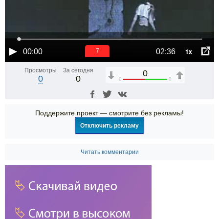
1x
00:00
02:36
6
Просмотры
За сегодня
0
0
0
0
0
Поддержите проект — смотрите без рекламы!
Отключить рекламу
Читать комментарии