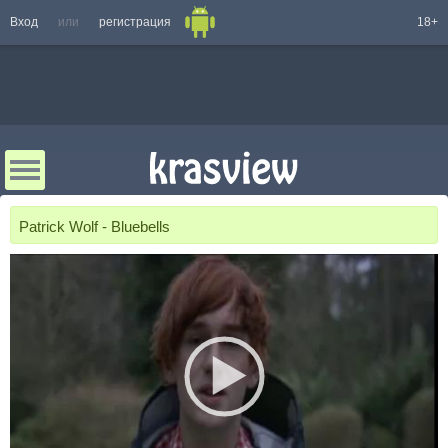
Вход
или
регистрация
18+
Patrick Wolf - Bluebells