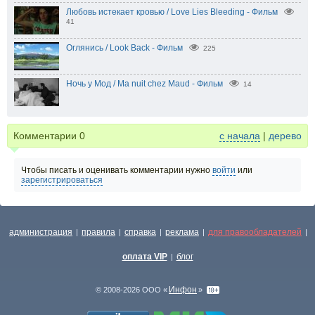
Любовь истекает кровью / Love Lies Bleeding - Фильм
41
Оглянись / Look Back - Фильм
225
Ночь у Мод / Ma nuit chez Maud - Фильм
14
Комментарии
0
с начала
|
дерево
Чтобы писать и оценивать комментарии нужно
войти
или
зарегистрироваться
администрация
правила
справка
реклама
для правообладателей
|
|
|
|
|
оплата VIP
блог
|
Инфон
© 2008-2026 ООО «
»