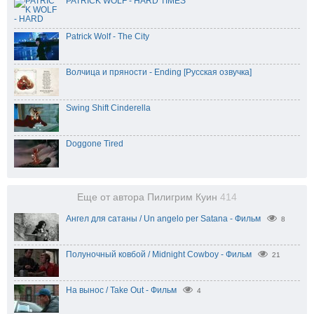
PATRICK WOLF - HARD TIMES
Patrick Wolf - The City
Волчица и пряности - Ending [Русская озвучка]
Swing Shift Cinderella
Doggone Tired
Еще от автора Пилигрим Куин
414
Ангел для сатаны / Un angelo per Satana - Фильм
8
Полуночный ковбой / Midnight Cowboy - Фильм
21
На вынос / Take Out - Фильм
4