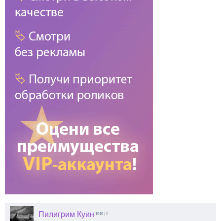
Пилигрим Куин
1910
| 0