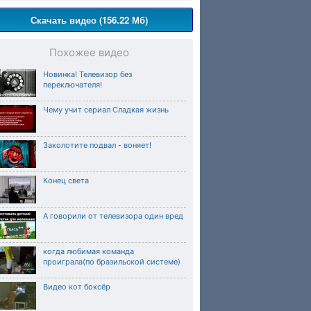
Скачать видео (156.22 Мб)
Похожее видео
Новинка! Телевизор без
переключателя!
Чему учит сериал Сладкая жизнь
Заколотите подвал - воняет!
Конец света
А говорили от телевизора один вред
когда любимая команда
проиграла(по бразильской системе)
Видео кот боксёр