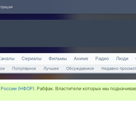
страция
Каналы
Сериалы
Фильмы
Аниме
Радио
Люди
ое
Популярное
Лучшее
Обсуждаемое
Недавно просмо
России (НФОР).
Рабфак. Властители которых мы подначива