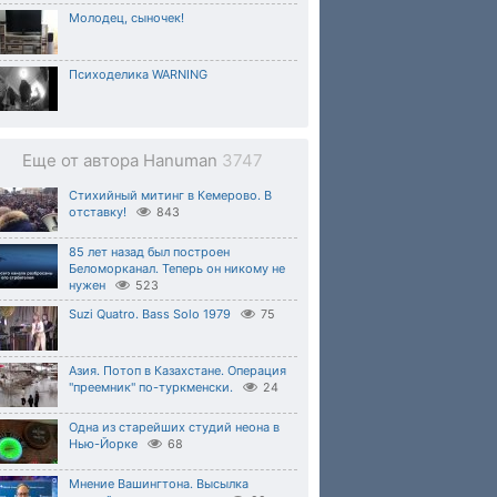
Молодец, сыночек!
Психоделика WARNING
Еще от автора Hanuman
3747
Стихийный митинг в Кемерово. В
отставку!
843
85 лет назад был построен
Беломорканал. Теперь он никому не
нужен
523
Suzi Quatro. Bass Solo 1979
75
Азия. Потоп в Казахстане. Операция
"преемник" по-туркменски.
24
Одна из старейших студий неона в
Нью-Йорке
68
Мнение Вашингтона. Высылка