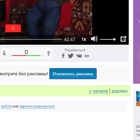
6
1x
42:47
Поделиться
0
0
0
Отключить рекламу
мотрите без рекламы!
с начала
|
дерево
о
войти
или
зарегистрироваться
До
Ка
Те