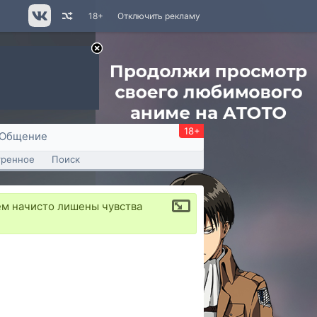
18+
Отключить рекламу
18+
Общение
тренное
Поиск
ем начисто лишены чувства