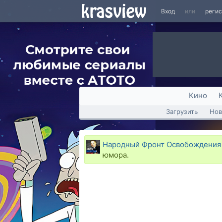
Вход
или
реги
Кино
Загрузить
Нов
Народный Фронт Освобождения 
юмора.