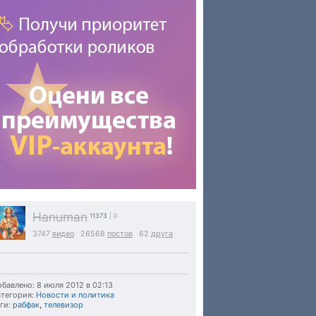
Hanuman
11373
| 0
3747
видео
26568
постов
62
друга
бавлено: 8 июля 2012 в 02:13
тегория:
Новости и политика
ги:
рабфак
,
телевизор