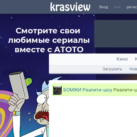
Вход
или
реги
Кино
Загрузить
Нов
БОМЖИ Реалити-шоу
Реалити-ш