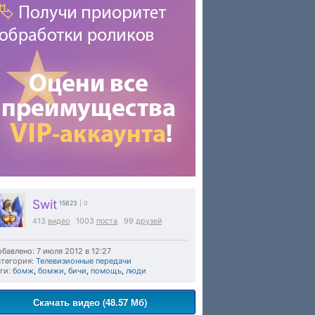
Swit
15823
| 0
413
видео
1003
поста
99
друзей
бавлено: 7 июля 2012 в 12:27
тегория:
Телевизионные передачи
ги:
бомж
,
бомжи
,
бичи
,
помощь
,
люди
Скачать видео (48.57 Мб)