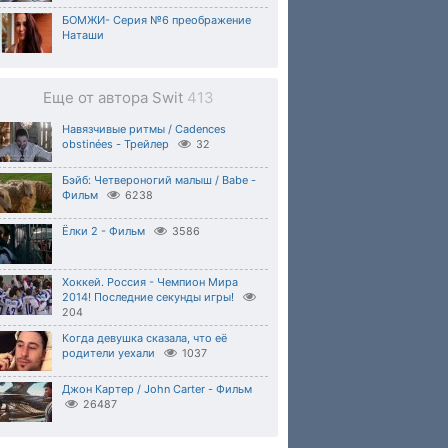
БОМЖИ- Серия №6 преображение
Наташи
Еще от автора Swit
413
Навязчивые ритмы / Cadences
obstinées - Трейлер
32
Бэйб: Четвероногий малыш / Babe -
Фильм
6238
Ёлки 2 - Фильм
3586
Хоккей. Россия - Чемпион Мира
2014! Последние секунды игры!
204
Когда девушка сказалa, что её
родители уехали
1037
Джон Картер / John Carter - Фильм
26487