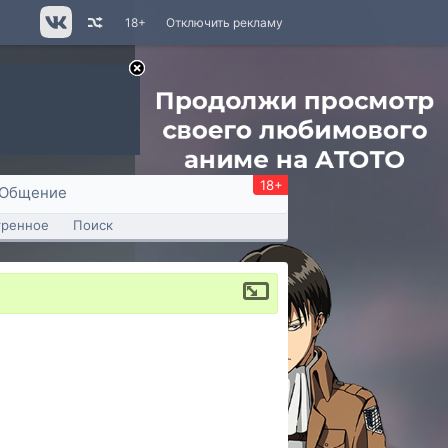
18+
Отключить рекламу
18+
Общение
тренное
Поиск