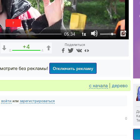
6
1x
05:34
Поделиться
+4
0
4
Отключить рекламу
мотрите без рекламы!
с начала
|
дерево
о
войти
или
зарегистрироваться
До
Ка
0
Те