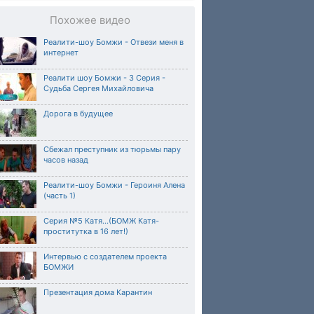
Похожее видео
Реалити-шоу Бомжи - Отвези меня в
интернет
Реалити шоу Бомжи - 3 Серия -
Судьба Сергея Михайловича
Дорога в будущее
Сбежал преступник из тюрьмы пару
часов назад
Реалити-шоу Бомжи - Героиня Алена
(часть 1)
Серия №5 Катя...(БОМЖ Катя-
проститутка в 16 лет!)
Интервью с создателем проекта
БОМЖИ
Презентация дома Карантин