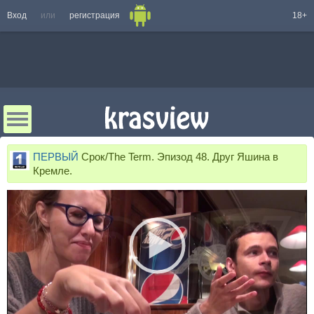
Вход
или
регистрация
18+
ПЕРВЫЙ
Срок/The Term. Эпизод 48. Друг Яшина в
Кремле.