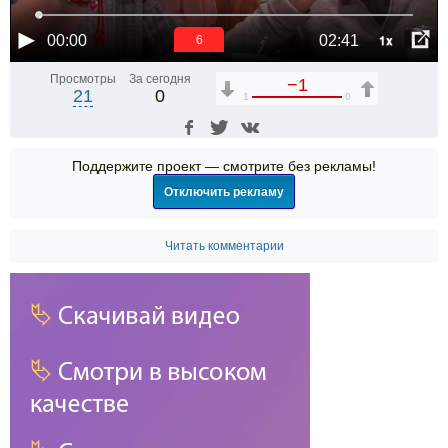
1x
00:00
02:41
6
Просмотры
За сегодня
−1
21
0
1
0
Поддержите проект — смотрите без рекламы!
Отключить рекламу
Читать комментарии