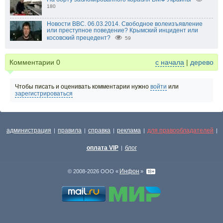
180
Новости BBC. 06.03.2014. Свободное волеизъявление
или преступное поведение? Крымский инцидент или
косовский прецедент?
59
Комментарии
0
с начала
|
дерево
Чтобы писать и оценивать комментарии нужно
войти
или
зарегистрироваться
администрация
правила
справка
реклама
для правообладателей
|
|
|
|
|
оплата VIP
блог
|
Инфон
© 2008-2026 ООО «
»