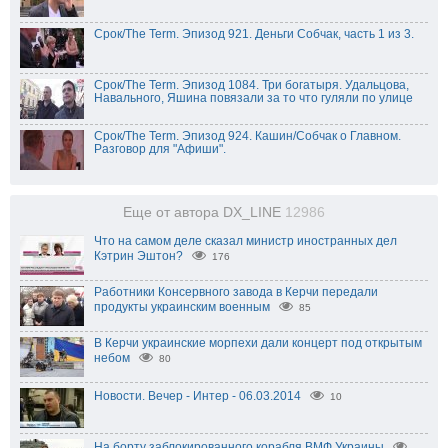
Срок/The Term. Эпизод 921. Деньги Собчак, часть 1 из 3.
Срок/The Term. Эпизод 1084. Три богатыря. Удальцова,
Навального, Яшина повязали за то что гуляли по улице
Срок/The Term. Эпизод 924. Кашин/Собчак о Главном.
Разговор для "Афиши".
Еще от автора DX_LINE
12986
Что на самом деле сказал министр иностранных дел
Кэтрин Эштон?
176
Работники Консервного завода в Керчи передали
продукты украинским военным
85
В Керчи украинские морпехи дали концерт под открытым
небом
80
Новости. Вечер - Интер - 06.03.2014
10
На борту заблокированного корабля ВМФ Украины