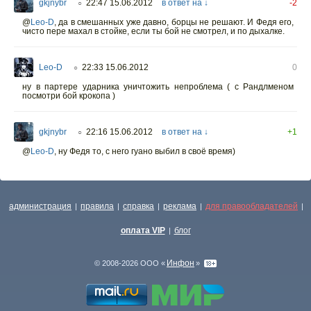
gkjnybr
22:47 15.06.2012
в ответ на ↓
-2
○
@
Leo-D
,
да в смешанных уже давно, борцы не решают. И Федя его,
чисто пере махал в стойке, если ты бой не смотрел, и по дыхалке.
Leo-D
22:33 15.06.2012
0
○
ну в партере ударника уничтожить непроблема ( с Рандлменом
посмотри бой крокопа )
gkjnybr
22:16 15.06.2012
в ответ на ↓
+1
○
@
Leo-D
,
ну Федя то, с него гуано выбил в своё время)
администрация
правила
справка
реклама
для правообладателей
|
|
|
|
|
оплата VIP
блог
|
Инфон
© 2008-2026 ООО «
»