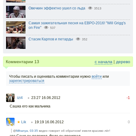
Овечкин эффектно ушел со льда
3513
Самая зажигательная песня на ЕВРО-2016! "Will Grigg's
on Fire"
537
Стасик Карпов и петарды
352
Комментарии
13
с начала
|
дерево
Чтобы писать и оценивать комментарии нужно
войти
или
зарегистрироваться
izi4
23:27 16.06.2012
-1
○
Сашка его как мальчика
★
Lik
19:19 16.06.2012
0
○
@
Mihanya
,
03:35
видео говорит об обратном! емеля красиво лёг!
это Саню он положил, Феде он проиграл.