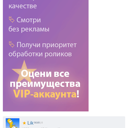
★
Lik
56165
| 0