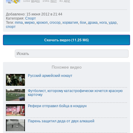
1332
видео
1541
пост
41
друг
Добавлено: 15 июня 2012 в 21:44
Категория:
Спорт
Теги:
mma
,
мирко
,
крокоп
,
crocop
,
хорватия
,
бои
,
драка
,
нога
,
удар
,
спорт
Скачать видео (11.25 Мб)
Похожее видео
Русский армейский нокаут
Футболист, которому катастрофически хочется красную
карточку
Рефери отправил бойца в нокдаун
Парень защитил деда от двух алкашей