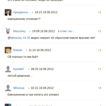
Аркадионъ
19:15 16.06.2012
+1
○
емельяненко отпинает?
Mavzoley
19:09 16.06.2012
в ответ на ↓
+1
○
@
Mihanya
,
03:35
видео говорит об обратном! емеля красиво лёг!
fireball
11:14 16.06.2012
+1
○
Ой хорошо-то как бьёт
barsik87
08:25 16.06.2012
+1
○
лютый дяденька....
Mihanya
02:31 16.06.2012
+3
○
Емельяненко в три попять его уложил