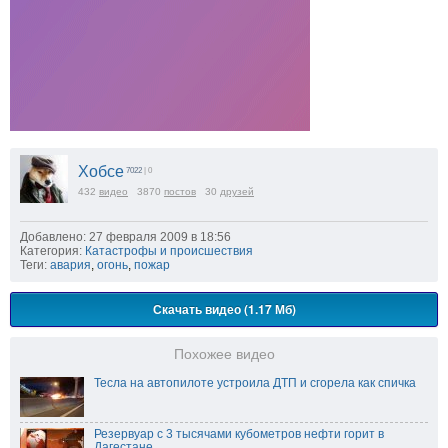
Хобсе
7022
| 0
432
видео
3870
постов
30
друзей
Добавлено: 27 февраля 2009 в 18:56
Категория:
Катастрофы и происшествия
Теги:
авария
,
огонь
,
пожар
Скачать видео (1.17 Мб)
Похожее видео
Тесла на автопилоте устроила ДТП и сгорела как спичка
Резервуар с 3 тысячами кубометров нефти горит в
Дагестане