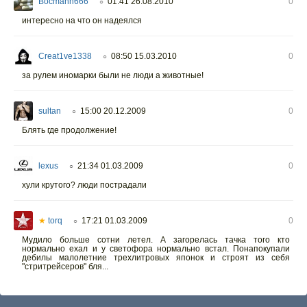
Bocmann666
01:41 26.08.2010
0
○
интересно на что он надеялся
Creat1ve1338
08:50 15.03.2010
0
○
за рулем иномарки были не люди а животные!
sultan
15:00 20.12.2009
0
○
Блять где продолжение!
lexus
21:34 01.03.2009
0
○
хули крутого? люди пострадали
★
torq
17:21 01.03.2009
0
○
Мудило больше сотни летел. А загорелась тачка того кто
нормально ехал и у светофора нормально встал. Понапокупали
дебилы малолетние трехлитровых японок и строят из себя
"стритрейсеров" бля...