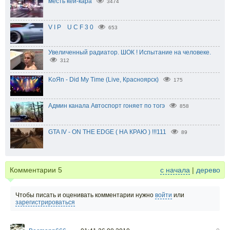
месть кей-кара
3474
V I P U C F 3 0
653
Увеличенный радиатор. ШОК ! Испытание на человеке.
312
KoЯn - Did My Time (Live, Красноярск)
175
Админ канала Автоспорт гоняет по тогэ
858
GTA IV - ON THE EDGE ( НА КРАЮ ) !!!111
89
Комментарии
5
с начала
|
дерево
Чтобы писать и оценивать комментарии нужно
войти
или
зарегистрироваться