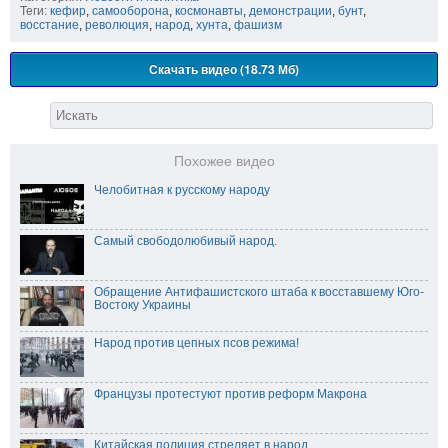
Теги:
кефир
,
самооборона
,
космонавты
,
демонстрации
,
бунт
,
восстание
,
революция
,
народ
,
хунта
,
фашизм
Скачать видео (18.73 Мб)
Похожее видео
Челобитная к русскому народу
Самый свободолюбивый народ.
Обращение Антифашистского штаба к восставшему Юго-
Востоку Украины
Народ против цепных псов режима!
Французы протестуют против реформ Макрона
Китайская полиция стреляет в народ