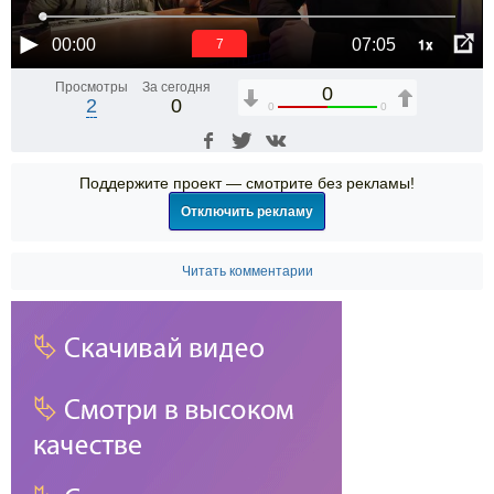
1x
00:00
07:05
6
Просмотры
За сегодня
0
2
0
0
0
Поддержите проект — смотрите без рекламы!
Отключить рекламу
Читать комментарии