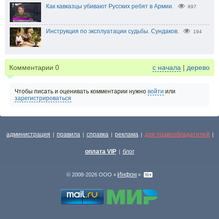
Как кавказцы убивают Русских ребят в Армии.
897
Инструкция по эксплуатации судьбы. Сундаков.
194
Комментарии
0
с начала
|
дерево
Чтобы писать и оценивать комментарии нужно
войти
или
зарегистрироваться
администрация
правила
справка
реклама
для правообладателей
|
|
|
|
|
оплата VIP
блог
|
Инфон
© 2008-2026 ООО «
»