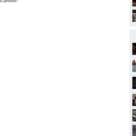
уа цепляли?