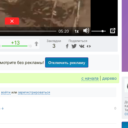
1x
05:20
Закладки
Поделиться
+13
3
0
13
Отключить рекламу
мотрите без рекламы!
с начала
|
дерево
о
войти
или
зарегистрироваться
До
Ка
а ↓
0
Те
С