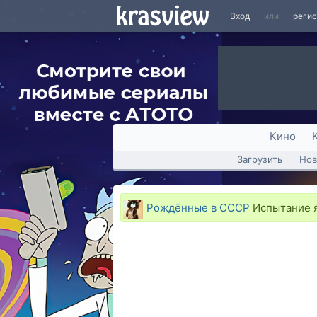
Вход
или
реги
Кино
Загрузить
Нов
Рождённые в СССР
Испытание 