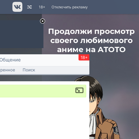
18+
Отключить рекламу
18+
Общение
тренное
Поиск