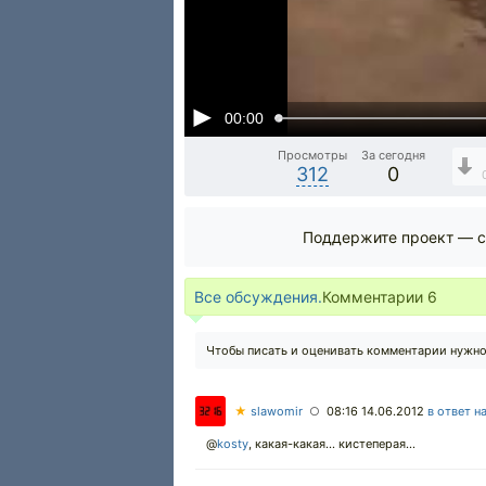
00:00
Просмотры
За сегодня
312
0
Поддержите проект — с
Все обсуждения.
Комментарии
6
Чтобы писать и оценивать комментарии нужн
★
slawomir
08:16 14.06.2012
в ответ н
○
@
kosty
,
какая-какая... кистеперая...