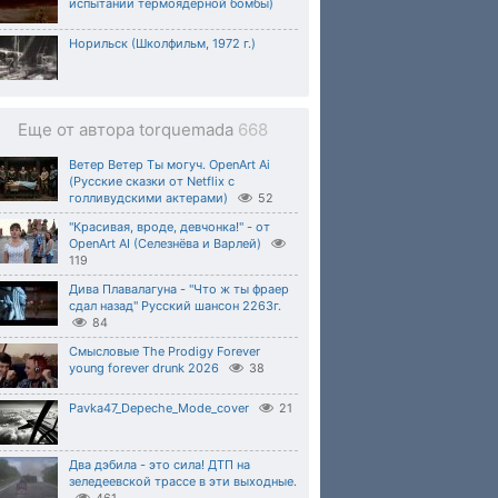
испытании термоядерной бомбы)
Норильск (Школфильм, 1972 г.)
Еще от автора torquemada
668
Ветер Ветер Ты могуч. OpenArt Ai
(Русские сказки от Netflix с
голливудскими актерами)
52
"Красивая, вроде, девчонка!" - от
OpenArt AI (Селезнёва и Варлей)
119
Дива Плавалагуна - "Что ж ты фраер
сдал назад" Русский шансон 2263г.
84
Смысловые The Prodigy Forever
young forever drunk 2026
38
Pavka47_Depeche_Mode_cover
21
Два дэбила - это сила! ДТП на
зеледеевской трассе в эти выходные.