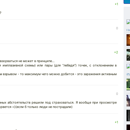
+1
?
0
+2
взорваться не может в принципе...
 имплазивной схемы) или пары (для "лебедя") точек, с отклонением в
им взрывом - то максимум чего можно добится - это заражения активным
0
нных абстоятельств решили под страховаться. Я вообще при просмотре
орвется =)(если б только люди не пострадали)
+1