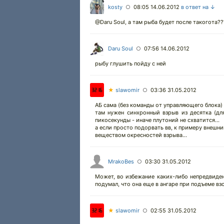
kosty
08:05 14.06.2012
в ответ на ↓
○
@Daru Soul, а там рыба будет после такогота??
Daru Soul
07:56 14.06.2012
○
рыбу глушить пойду с ней
★
slawomir
03:36 31.05.2012
○
АБ сама (без команды от управляющего блока) 
там нужен синхронный взрыв из десятка (для
пикосекунды - иначе плутоний не схватится...
а если просто подорвать вв, к примеру внешн
веществом окресностей взрыва...
MrakoBes
03:30 31.05.2012
○
Может, во избежание каких-либо непредвиде
подумал, что она еще в ангаре при подъеме вз
★
slawomir
02:55 31.05.2012
○