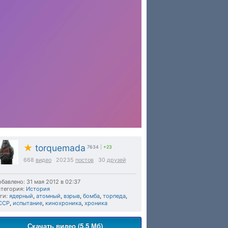
★
torquemada
7634
|
+23
668
видео
20235
постов
30
друзей
бавлено: 31 мая 2012 в 02:37
тегория:
История
ги:
ядерный
,
атомный
,
взрыв
,
бомба
,
торпеда
,
ССР
,
испытание
,
кинохроника
,
хроника
Скачать видео (5.5 Мб)