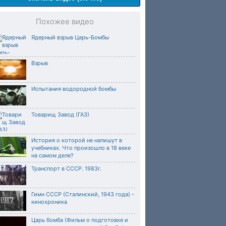
Похожее видео
Ядерный взрыв Царь-Бомбы
Взрыв
Испытания водородной бомбы
Товарищ Завод (ГАЗ)
История о которой не напишут в
учебниках. Что произошло в 18 веке
на самом деле?
Транспорт в СССР. 1983г.
Гимн СССР (Сталинский, 1943 года) -
кинохроника
Царь бомба (Фильм о подготовке и