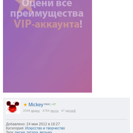
★
Mickey
55842
|
+17
2046
видео
4764
поста
47
друзей
Добавлено: 24 мая 2012 в 18:27
Категория:
Искусство и творчество
Теги:
песни
,
гитара
,
музыка