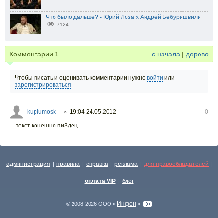
Что было дальше? - Юрий Лоза х Андрей Бебуришвили
7124
Комментарии
1
с начала
|
дерево
Чтобы писать и оценивать комментарии нужно
войти
или
зарегистрироваться
kuplumosk
19:04 24.05.2012
0
○
текст конешно пи3дец
администрация
правила
справка
реклама
для правообладателей
|
|
|
|
|
оплата VIP
блог
|
Инфон
© 2008-2026 ООО «
»