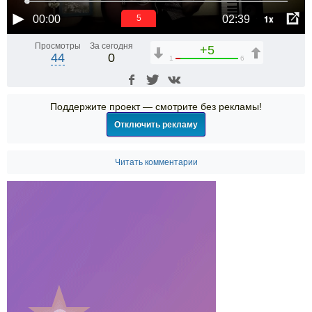
1x
00:00
02:39
5
Просмотры
За сегодня
+5
44
0
1
6
Поддержите проект — смотрите без рекламы!
Отключить рекламу
Читать комментарии