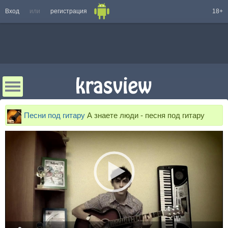
Вход
или
регистрация
18+
Песни под гитару
А знаете люди - песня под гитару