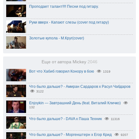
Проподает талант!!!! Песни под гитару.
Руки вверх - Капают слезы (cover под гитару)
Золотые купола - М.Круг(cover)
Еще от автора Mickey
2046
Вот что Хабиб говорил Конору в бою
1319
Что было дальше? - Амиран Сардаров х Расул Чабдаров
3122
Enjoykin — Завтрашний День (feat. Виталий Кличко)
132
Что было дальше? - DAVA х Паша Техник
11316
Что было дальше? - Моргенштерн x Егор Крид
9207