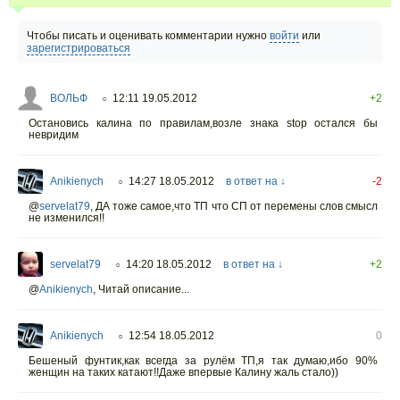
Чтобы писать и оценивать комментарии нужно
войти
или
зарегистрироваться
ВОЛЬФ
12:11 19.05.2012
+2
○
Остановись калина по правилам,возле знака stop остался бы
невридим
Anikienych
14:27 18.05.2012
в ответ на ↓
-2
○
@
servelat79
,
ДА тоже самое,что ТП что СП от перемены слов смысл
не изменился!!
servelat79
14:20 18.05.2012
в ответ на ↓
+2
○
@
Anikienych
,
Читай описание...
Anikienych
12:54 18.05.2012
0
○
Бешеный фунтик,как всегда за рулём ТП,я так думаю,ибо 90%
женщин на таких катают!!Даже впервые Калину жаль стало))