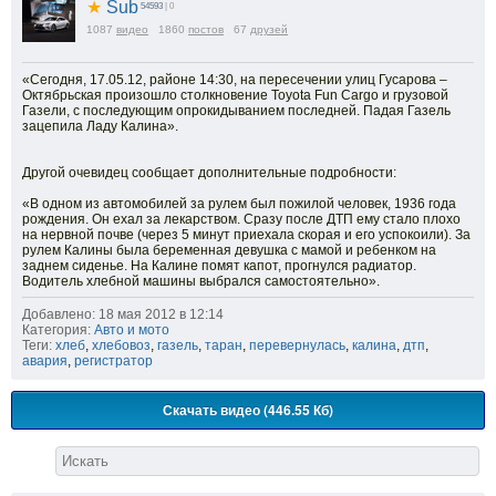
★
Sub
54593
| 0
1087
видео
1860
постов
67
друзей
«Сегодня, 17.05.12, районе 14:30, на пересечении улиц Гусарова –
Октябрьская произошло столкновение Toyota Fun Cargo и грузовой
Газели, с последующим опрокидыванием последней. Падая Газель
зацепила Ладу Калина».
Другой очевидец сообщает дополнительные подробности:
«В одном из автомобилей за рулем был пожилой человек, 1936 года
рождения. Он ехал за лекарством. Сразу после ДТП ему стало плохо
на нервной почве (через 5 минут приехала скорая и его успокоили). За
рулем Калины была беременная девушка с мамой и ребенком на
заднем сиденье. На Калине помят капот, прогнулся радиатор.
Водитель хлебной машины выбрался самостоятельно».
Добавлено: 18 мая 2012 в 12:14
Категория:
Авто и мото
Теги:
хлеб
,
хлебовоз
,
газель
,
таран
,
перевернулась
,
калина
,
дтп
,
авария
,
регистратор
Скачать видео (446.55 Кб)