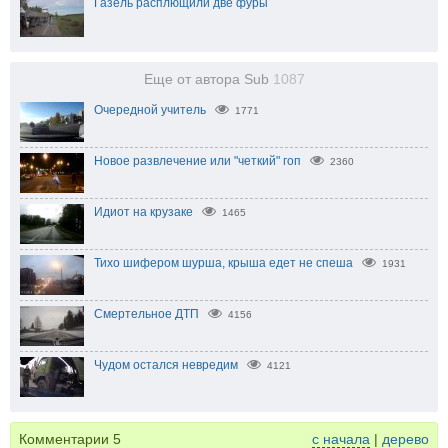
Газель расплющили две фуры
Еще от автора Sub
1087
Очередной учитель
1771
Новое развлечение или "четкий" гоп
2360
Идиот на крузаке
1465
Тихо шифером шурша, крыша едет не спеша
1931
Смертельное ДТП
4156
Чудом остался невредим
4121
Комментарии
5
с начала
|
дерево