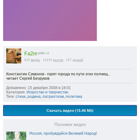
Fa2m
12162
|
+2
615
видео
12215
постов
127
друзей
Константин Симонов - горят города по пути этих полчищ...
читает Сергей Безруков
Добавлено: 15 декабря 2008 в 18:01
Категория:
Искусство и творчество
Теги:
стихи
,
родина
,
патриотизм
,
политика
Скачать видео (15.46 Мб)
Похожее видео
Россия, пробуждайся Великий Народ!