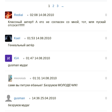
1
2
3
→
Redial
02:08 14.08.2010
0
○
Классный актер!! А кто не согласен со мной, тот, мля пускай
отсосет!!!!!!!
Kael
01:53 14.08.2010
0
○
Гениальный актёр
IGA
01:47 14.08.2010
0
○
gusman мудаг
microlab
01:31 14.08.2010
0
○
сами вы питухи ебаные! :Безруков МОЛОДЕЧИК!
gusman
14:36 25.04.2010
0
○
безруков мудаг