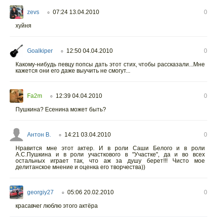
zevs
07:24 13.04.2010
0
○
хуйня
Goalkiper
12:50 04.04.2010
0
○
Какому-нибудь певцу попсы дать этот стих, чтобы рассказали...Мне
кажется они его даже выучить не смогут...
Fa2m
12:39 04.04.2010
0
○
Пушкина? Есенина может быть?
Антон В.
14:21 03.04.2010
0
○
Нравится мне этот актер. И в роли Саши Белого и в роли
А.С.Пушкина и в роли участкового в "Участке", да и во всех
остальных играет так, что аж за душу берет!!! Чисто мое
делитанское мнение и оценка его творчества))
georgiy27
05:06 20.02.2010
0
○
красавчег люблю этого актёра