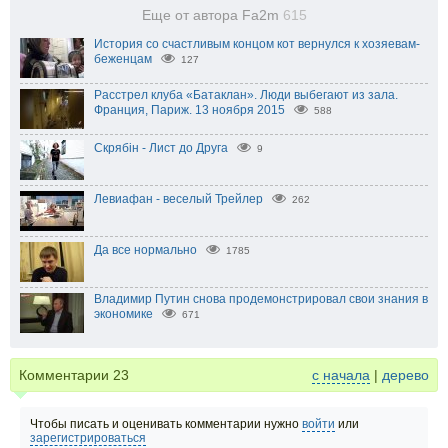
Еще от автора Fa2m
615
История со счастливым концом кот вернулся к хозяевам-
беженцам
127
Расстрел клуба «Батаклан». Люди выбегают из зала.
Франция, Париж. 13 ноября 2015
588
Скрябін - Лист до Друга
9
Левиафан - веселый Трейлер
262
Да все нормально
1785
Владимир Путин снова продемонстрировал свои знания в
экономике
671
Комментарии
23
с начала
|
дерево
Чтобы писать и оценивать комментарии нужно
войти
или
зарегистрироваться