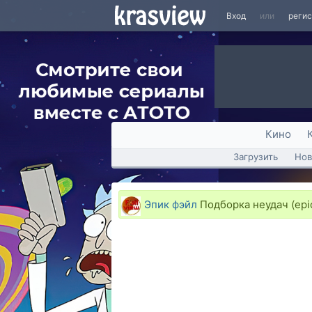
Вход
или
реги
Кино
Загрузить
Нов
Эпик фэйл
Подборка неудач (epic 