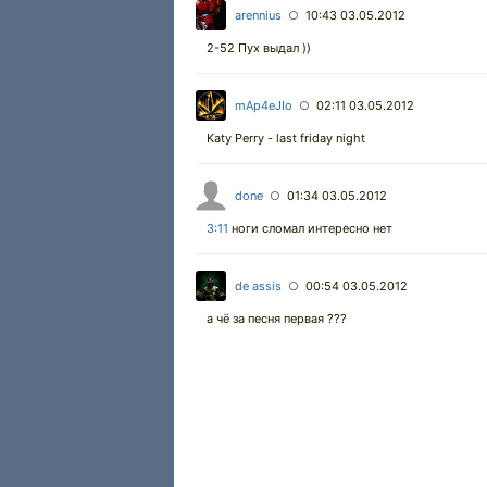
arennius
10:43 03.05.2012
○
2-52 Пух выдал ))
mAp4eJIo
02:11 03.05.2012
○
Katy Perry - last friday night
done
01:34 03.05.2012
○
3:11
ноги сломал интересно нет
de assis
00:54 03.05.2012
○
а чё за песня первая ???