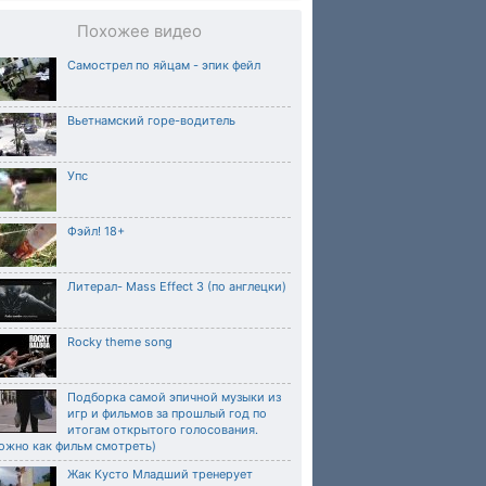
Похожее видео
Самострел по яйцам - эпик фейл
Вьетнамский горе-водитель
Упс
Фэйл! 18+
Литерал- Mass Effect 3 (по англецки)
Rocky theme song
Подборка самой эпичной музыки из
игр и фильмов за прошлый год по
итогам открытого голосования.
ожно как фильм смотреть)
Жак Кусто Младший тренерует