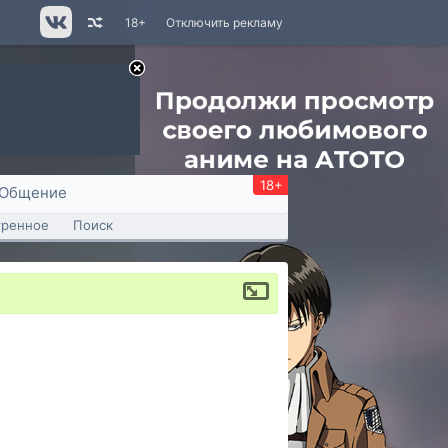
18+
Отключить рекламу
18+
Общение
тренное
Поиск