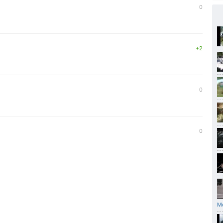
0
+2
0
0
М