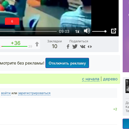
6
1x
09:03
Закладки
Поделиться
+36
10
3
39
Отключить рекламу
мотрите без рекламы!
с начала
|
дерево
о
войти
или
зарегистрироваться
До
Ка
+2
Те