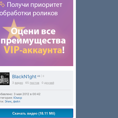
BlackN1ght
46
| 0
3
видео
65
постов
0
друзей
бавлено: 3 мая 2012 в 00:42
тегория:
Юмор
ги:
Эпик
,
фейл
Скачать видео (18.11 Мб)