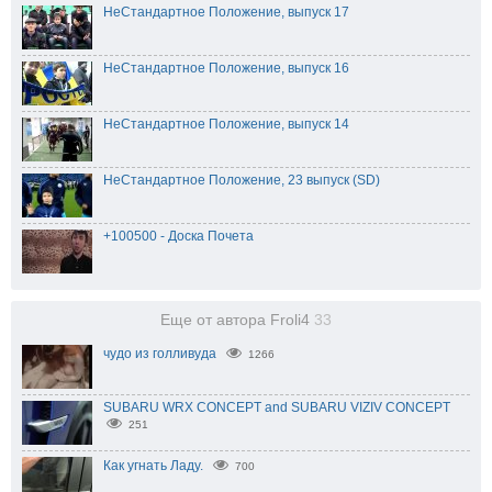
НеСтандартное Положение, выпуск 17
НеСтандартное Положение, выпуск 16
НеСтандартное Положение, выпуск 14
НеСтандартное Положение, 23 выпуск (SD)
+100500 - Доска Почета
Еще от автора Froli4
33
чудо из голливуда
1266
SUBARU WRX CONCEPT and SUBARU VIZIV CONCEPT
251
Как угнать Ладу.
700