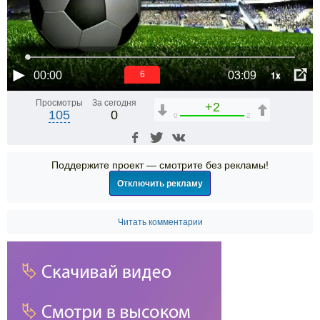
1x
00:00
03:09
6
Просмотры
За сегодня
+2
105
0
0
2
Поддержите проект — смотрите без рекламы!
Отключить рекламу
Читать комментарии