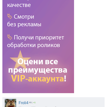
Froli4
491
|
+1