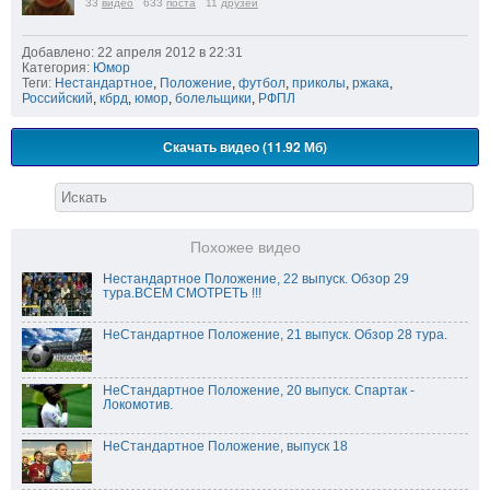
33
видео
633
поста
11
друзей
Добавлено: 22 апреля 2012 в 22:31
Категория:
Юмор
Теги:
Нестандартное
,
Положение
,
футбол
,
приколы
,
ржака
,
Российский
,
кбрд
,
юмор
,
болельщики
,
РФПЛ
Скачать видео (11.92 Мб)
Похожее видео
Нестандартное Положение, 22 выпуск. Обзор 29
тура.ВСЕМ СМОТРЕТЬ !!!
НеСтандартное Положение, 21 выпуск. Обзор 28 тура.
НеСтандартное Положение, 20 выпуск. Спартак -
Локомотив.
НеСтандартное Положение, выпуск 18