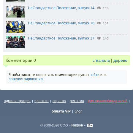
НеСтандартное Положение, выпуск 14
163
НеСтандартное Положение, выпуск 16
104
НеСтандартное Положение, выпуск 17
140
Комментарии
0
с начала
|
дерево
Чтобы писать и оценивать комментарии нужно
войти
или
зарегистрироваться
администрация
правила
справка
реклама
для правообладателей
|
|
|
|
|
оплата VIP
блог
|
Инфон
© 2008-2026 ООО «
»