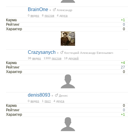
BrainOne
○
Александр
0
видео
8
постов
4
друга
Карма
+1
Рейтинг
0
Характер
0
Crazysanych
○
Костецкий Александр Евгеньевич
36
видео
1300
постов
18
друзей
Карма
+4
Рейтинг
27
Характер
0
denis8093
○
Денис
0
видео
1
пост
4
друга
Карма
0
Рейтинг
0
Характер
+1