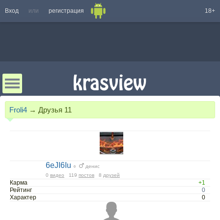
Вход
или
регистрация
18+
Froli4
→
Друзья
11
6eJI6Iu
○
денис
0
видео
119
постов
8
друзей
Карма
+1
Рейтинг
0
Характер
0