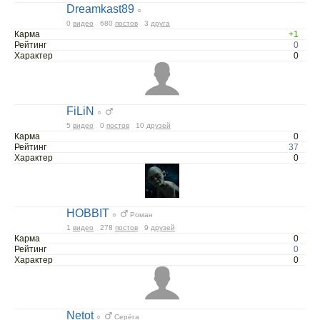
Dreamkast89
○
0
видео
680
постов
3
друга
Карма
+1
Рейтинг
0
Характер
0
FiLiN
○
5
видео
0
постов
10
друзей
Карма
0
Рейтинг
37
Характер
0
HOBBIT
○
Роман
1
видео
278
постов
9
друзей
Карма
0
Рейтинг
0
Характер
0
Netot
○
Серёга