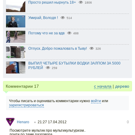
Просто решил нырнуть 18+
1806
Умирай, Володя !
514
Потому что не за вдв
488
Отпуск. Добро пожаловать в Тыву!
326
ВЫПИЛ ЧЕТЫРЕ БУТЫЛКИ ВОДКИ ЗАЛПОМ ЗА 5000
РУБЛЕЙ
259
Комментарии
17
с начала
|
дерево
Чтобы писать и оценивать комментарии нужно
войти
или
зарегистрироваться
Henaro
21:27 17.04.2012
0
○
Посмотрите мультик про мультикультуризм..
почти по теме разговора.