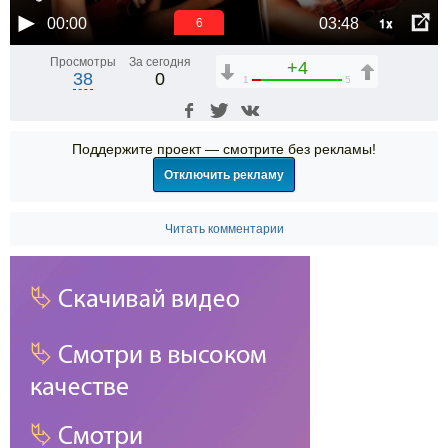
1x
00:00
03:48
6
Просмотры
За сегодня
+4
38
0
1
5
Поддержите проект — смотрите без рекламы!
Отключить рекламу
Читать комментарии