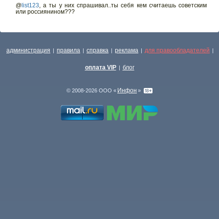
@
list123
,
а ты у них спрашивал..ты себя кем считаешь советским
или россиянином???
администрация
правила
справка
реклама
для правообладателей
|
|
|
|
|
оплата VIP
блог
|
Инфон
© 2008-2026 ООО «
»