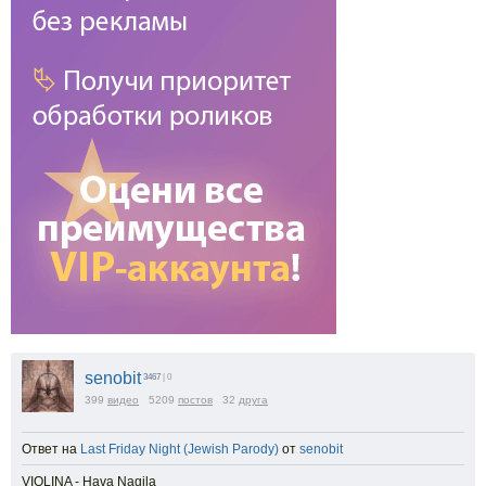
senobit
3467
| 0
399
видео
5209
постов
32
друга
Ответ на
Last Friday Night (Jewish Parody)
от
senobit
VIOLINA - Hava Nagila