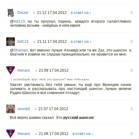
Diezel
21:12 17.04.2012
в ответ на ↓
0
○
@
list123
,
ну ты прогнал, парень.. каждого второго талантливого
человека возьми - найдёшь в нём еврея
list123
21:11 17.04.2012
в ответ на ↓
0
○
@
Shaman
,
вот именно лучше Азнавур или та же Zaz, это шансон. а
блатняк я извини не слушаю принципиально, не нравится он мне.
Henaro
21:09 17.04.2012
0
○
розенбаум. круг. лепс это шансон? мне тебя жаль
Хватит умствовать..без тебя умные, ты ещё про Францию начни
заливать и рассказывать про настоящий шансон...лучше включи
Радио-Шансон и все сомнения отпадут.
senobit
21:07 17.04.2012
0
○
Всё верно шаман сказал. Это
русский шансон
!
Henaro
21:06 17.04.2012
в ответ на ↓
0
○