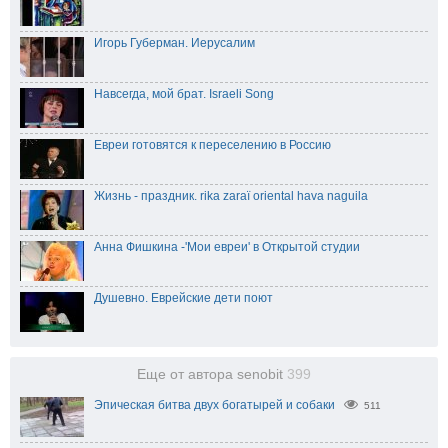
Игорь Губерман. Иерусалим
Навсегда, мой брат. Israeli Song
Евреи готовятся к переселению в Россию
Жизнь - праздник. rika zaraï oriental hava naguila
Анна Фишкина -'Мои евреи' в Открытой студии
Душевно. Еврейские дети поют
Еще от автора senobit
399
Эпическая битва двух богатырей и собаки
511