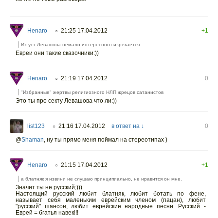
Henaro
21:25 17.04.2012
+1
○
Их уст Левашова немало интересного изрекается
Евреи они такие сказочники:))
Henaro
21:19 17.04.2012
0
○
"Избранные" жертвы религиозного НЛП жрецов сатанистов
Это ты про секту Левашова что ли:))
list123
21:16 17.04.2012
в ответ на ↓
0
○
@
Shaman
,
ну ты прямо меня поймал на стереотипах )
Henaro
21:15 17.04.2012
+1
○
а блатняк я извини не слушаю принципиально, не нравится он мне.
Значит ты не русский;)))
Настоящий русский любит блатняк, любит ботать по фене,
называет себя маленьким еврейским членом (пацан), любит
"русский" шансон, любит еврейские народные песни. Русский -
Еврей = бгатья навек!!!