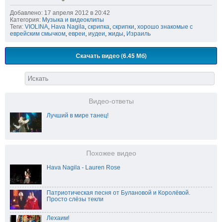
Добавлено: 17 апреля 2012 в 20:42
Категория:
Музыка и видеоклипы
Теги:
VIOLINA
,
Hava Nagila
,
скрипка
,
скрипки
,
хорошо знакомые с
еврейским смычком
,
евреи
,
иудеи
,
жиды
,
Израиль
Скачать видео (6.45 Мб)
Видео-ответы
Лучший в мире танец!
Похожее видео
Hava Nagila - Lauren Rose
Патриотическая песня от Булановой и Королёвой.
Просто слёзы текли
Лехаим!