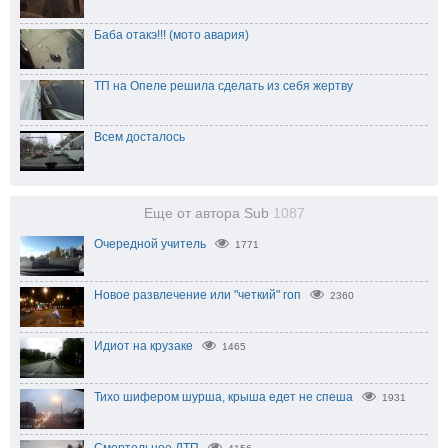
Баба отакэ!!! (мото авария)
ТП на Опеле решила сделать из себя жертву
Всем досталось
Еще от автора Sub
1087
Очередной учитель
1771
Новое развлечение или "четкий" гоп
2360
Идиот на крузаке
1465
Тихо шифером шурша, крыша едет не спеша
1931
Смертельное ДТП