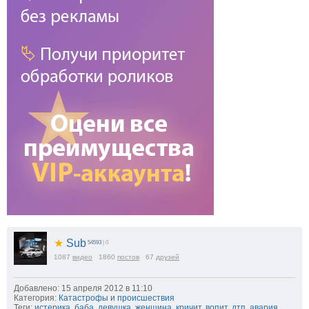
★
Sub
54593
| 0
1087
видео
1860
постов
67
друзей
Добавлено: 15 апреля 2012 в 11:10
Категория:
Катастрофы и происшествия
Теги:
истерика
,
баба
,
девушка
,
женщина
,
кричит
,
вопит
,
дтп
,
авария
,