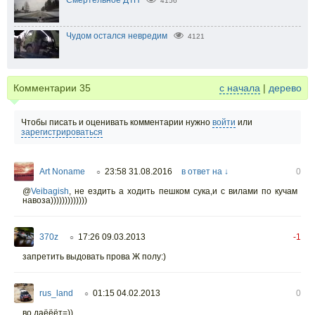
4156
Чудом остался невредим
4121
Комментарии
35
с начала
|
дерево
Чтобы писать и оценивать комментарии нужно
войти
или
зарегистрироваться
Art Noname
23:58 31.08.2016
в ответ на ↓
0
○
@
Veibagish
,
не ездить а ходить пешком сука,и с вилами по кучам
навоза)))))))))))))
370z
17:26 09.03.2013
-1
○
запретить выдовать прова Ж полу:)
rus_land
01:15 04.02.2013
0
○
во даёёёт=))