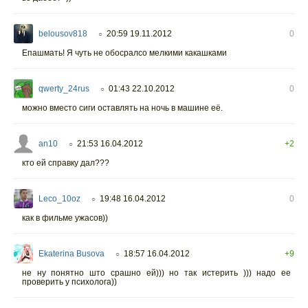
belousov818
20:59 19.11.2012
0
○
Епашмать! Я чуть не обосралсо мелкими какашками
qwerty_24rus
01:43 22.10.2012
0
○
можно вместо сиги оставлять на ночь в машине её.
an10
21:53 16.04.2012
+2
○
кто ей справку дал???
Leco_10oz
19:48 16.04.2012
0
○
как в фильме ужасов))
Ekaterina Busova
18:57 16.04.2012
+9
○
не ну понятно што срашно ей))) но так истерить ))) надо ее
проверить у психолога))