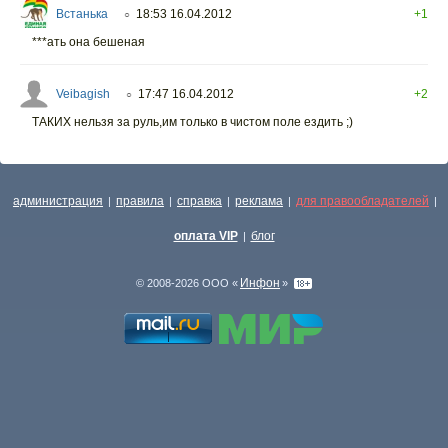
Встанька
18:53 16.04.2012
+1
○
***ать она бешеная
Veibagish
17:47 16.04.2012
+2
○
ТАКИХ нельзя за руль,им только в чистом поле ездить ;)
администрация
правила
справка
реклама
для правообладателей
|
|
|
|
|
оплата VIP
блог
|
Инфон
© 2008-2026 ООО «
»