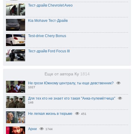
Тест-драйв Chevrolet Aveo
Kia Mohave Тест-Драйв
Test-drive Chery Bonus
Тест-драйв Ford Focus III
Еще от автора Ку
1814
Не грози Южному централу, ты еще девственник?
1027
Для тех кто не знает кто такая "Анка-пулемётчица"
146
Не легкая жизнь в тюрьме
451
Арни
1744