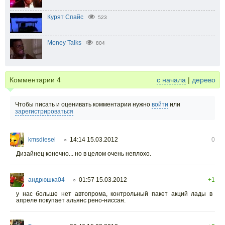
Курят Спайс
523
Money Talks
804
Комментарии
4
с начала
|
дерево
Чтобы писать и оценивать комментарии нужно
войти
или
зарегистрироваться
kmsdiesel
14:14 15.03.2012
0
○
Дизайнец конечно... но в целом очень неплохо.
андрюшка04
01:57 15.03.2012
+1
○
у нас больше нет автопрома, контрольный пакет акций лады в
апреле покупает альянс рено-ниссан.