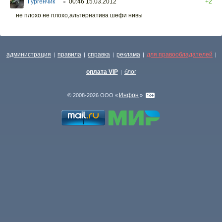
Гургенчик
00:46 15.03.2012
+2
○
не плохо не плохо,альтернатива шефи нивы
администрация
правила
справка
реклама
для правообладателей
|
|
|
|
|
оплата VIP
блог
|
Инфон
© 2008-2026 ООО «
»