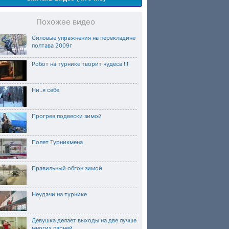
Похожее видео
Силовые упражнения на перекладине
полтава 2009г
Робот на турнике творит чудеса !!!
Ни..я себе
Прогрев подвески зимой
Полет Турникмена
Правильный обгон зимой
Неудачи на турнике
Девушка делает выходы на две лучше
многих парней