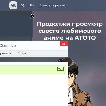
18+
Отключить рекламу
18+
Общение
тренное
Поиск