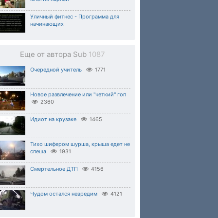
Уличный фитнес - Программа для
начинающих
Еще от автора Sub
1087
Очередной учитель
1771
Новое развлечение или "четкий" гоп
2360
Идиот на крузаке
1465
Тихо шифером шурша, крыша едет не
спеша
1931
Смертельное ДТП
4156
Чудом остался невредим
4121