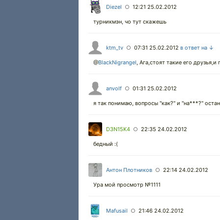
Diezel
12:21 25.02.2012
○
турникмэн, чо тут скажешь
ktm_tv
07:31 25.02.2012
в ответ на ↓
○
@
BlackNigrangel
, Ага,стоят такие его друзья,
anvolf
01:31 25.02.2012
○
я так понимаю, вопросы "как?" и "на***?" оста
D3N15K4
22:35 24.02.2012
○
бедный :(
Антон Плотников
22:14 24.02.2012
○
Ура мой просмотр №1111
Mafusail
21:46 24.02.2012
○