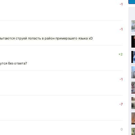
-1
-1
и пытаются струей попасть в район примерзшего языка xD
+2
нутся без ответа?
-1
-7
0