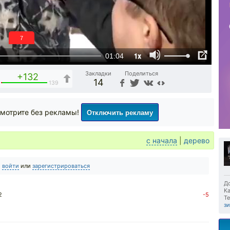
6
1x
01:04
Закладки
Поделиться
+132
14
139
Отключить рекламу
мотрите без рекламы!
с начала
|
дерево
о
войти
или
зарегистрироваться
До
Ка
2
-5
Те
з