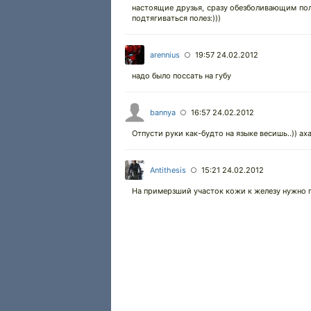
настоящие друзья, сразу обезболивающим поли
подтягиваться полез:)))
arennius
19:57 24.02.2012
○
надо было поссать на губу
bannya
16:57 24.02.2012
○
Отпусти руки как-будто на языке весишь..)) ах
Antithesis
15:21 24.02.2012
○
На примерзший участок кожи к железу нужно 