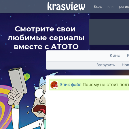
Вход
или
реги
Кино
Загрузить
Нов
Эпик фэйл
Почему не стоит подт