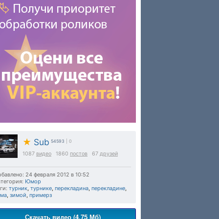
★
Sub
54593
| 0
1087
видео
1860
постов
67
друзей
бавлено: 24 февраля 2012 в 10:52
тегория:
Юмор
ги:
турник
,
турнике
,
перекладина
,
перекладине
,
има
,
зимой
,
примерз
Скачать видео (4.75 Мб)