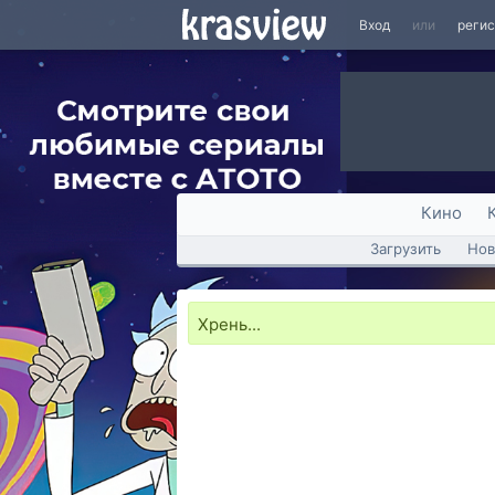
Вход
или
реги
Кино
Загрузить
Нов
Хрень...