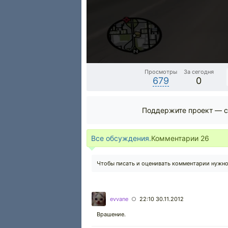
Просмотры
За сегодня
679
0
Поддержите проект — с
Все обсуждения.
Комментарии
26
Чтобы писать и оценивать комментарии нужн
evvane
22:10 30.11.2012
○
Врашение.