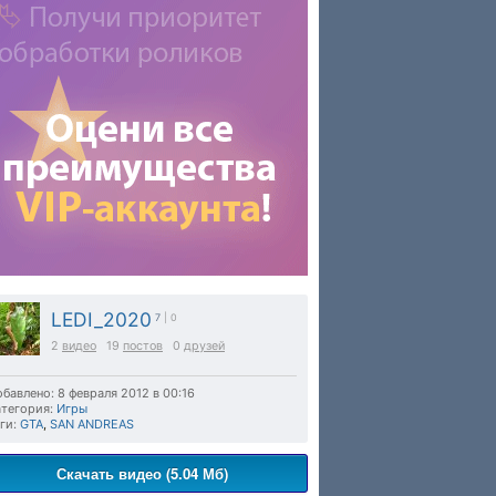
LEDI_2020
7
| 0
2
видео
19
постов
0
друзей
бавлено: 8 февраля 2012 в 00:16
тегория:
Игры
ги:
GTA
,
SAN ANDREAS
Скачать видео (5.04 Мб)