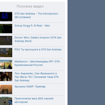
Похожее видео
GTA San Andreas - The Introduction
(Вступление)
Snoop Dogg ft. B-Real - Vato
Doctor Who: Daleks Invasion (GTA San
Andreas Mod)
POV: Ты проснулся в GTA San Andreas
Maddyson - Школомодеры №1: GTA:
Криминальная Россия
Лос-Анджелес, Сан-Франциско и
Лас-Вегас '92 | Основная тема GTA
San Andreas
Хроники SAMP: Трейлер
Практически весь ВАЗ-овский
автопром!