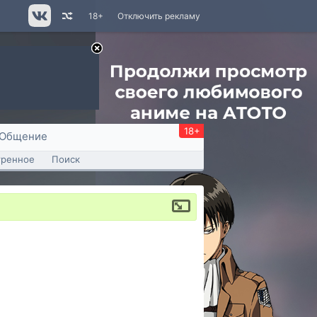
18+
Отключить рекламу
18+
Общение
тренное
Поиск