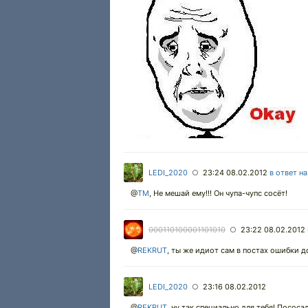
LEDI_2020
23:24 08.02.2012
в ответ н
○
@
TM
, Не мешай ему!!! Он чупа-чупс сосёт!
000110100001101010
23:22 08.02.2012
○
@
REKRUT
, ты же идиот сам в постах ошибки д
LEDI_2020
23:16 08.02.2012
○
@
REKRUT
, ну так специально для тебя! Пососа