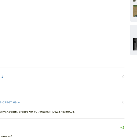
а ↓
0
в ответ на ↓
0
опускаешь, а еще че то людям предъявляешь.
+2
л чупик?