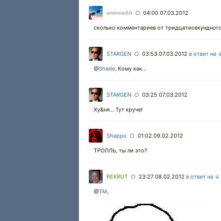
andrew88
04:00 07.03.2012
○
сколько комментариев от тридцатисекундного 
STARGEN
03:53 07.03.2012
в ответ на 
○
@
Shade
, Кому как...
STARGEN
03:25 07.03.2012
○
Ху&ня... Тут круче!
Shappo
01:02 09.02.2012
○
ТРОЛЛЬ, ты ли это?
REKRUT
23:27 08.02.2012
в ответ на ↓
○
@
TM
,