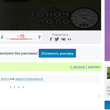
Поделиться
−15
26
11
Отключить рекламу
мотрите без рекламы!
с начала
|
дерево
о
войти
или
зарегистрироваться
1
2
3
→
До
Ка
Те
0