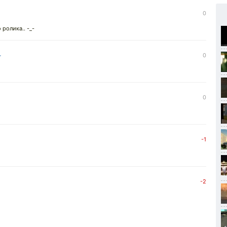
0
ролика.. -_-
↓
0
0
-1
-2