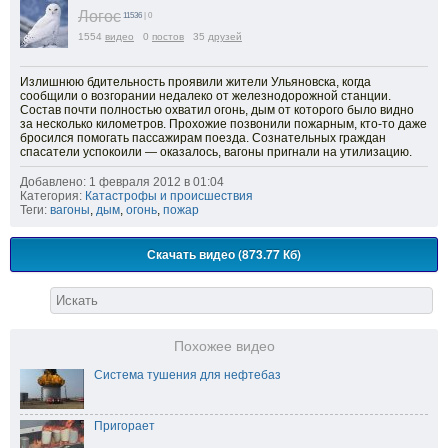
Логос
11536
| 0
1554
видео
0
постов
35
друзей
Излишнюю бдительность проявили жители Ульяновска, когда
сообщили о возгорании недалеко от железнодорожной станции.
Состав почти полностью охватил огонь, дым от которого было видно
за несколько километров. Прохожие позвонили пожарным, кто-то даже
бросился помогать пассажирам поезда. Сознательных граждан
спасатели успокоили — оказалось, вагоны пригнали на утилизацию.
Добавлено: 1 февраля 2012 в 01:04
Категория:
Катастрофы и происшествия
Теги:
вагоны
,
дым
,
огонь
,
пожар
Скачать видео (873.77 Кб)
Похожее видео
Система тушения для нефтебаз
Пригорает