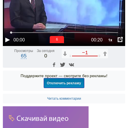
1x
00:00
00:20
6
Просмотры
За сегодня
−1
65
0
1
0
Поддержите проект — смотрите без рекламы!
Отключить рекламу
Читать комментарии