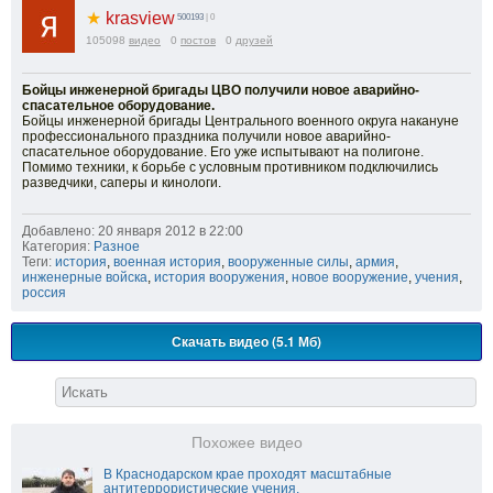
★
krasview
500193
| 0
105098
видео
0
постов
0
друзей
Бойцы инженерной бригады ЦВО получили новое аварийно-
спасательное оборудование.
Бойцы инженерной бригады Центрального военного округа накануне
профессионального праздника получили новое аварийно-
спасательное оборудование. Его уже испытывают на полигоне.
Помимо техники, к борьбе с условным противником подключились
разведчики, саперы и кинологи.
Добавлено: 20 января 2012 в 22:00
Категория:
Разное
Теги:
история
,
военная история
,
вооруженные силы
,
армия
,
инженерные войска
,
история вооружения
,
новое вооружение
,
учения
,
россия
Скачать видео (5.1 Мб)
Похожее видео
В Краснодарском крае проходят масштабные
антитеррористические учения.