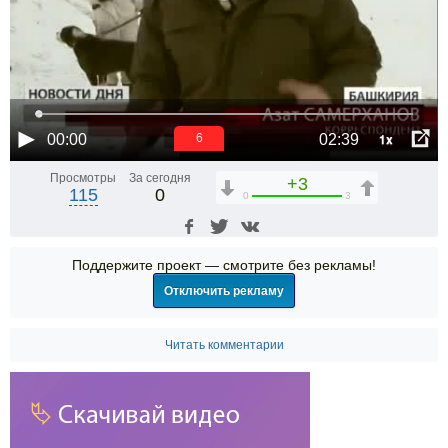
1x
00:00
02:39
6
Просмотры
За сегодня
+3
115
0
0
3
Поддержите проект — смотрите без рекламы!
Отключить рекламу
Читать комментарии