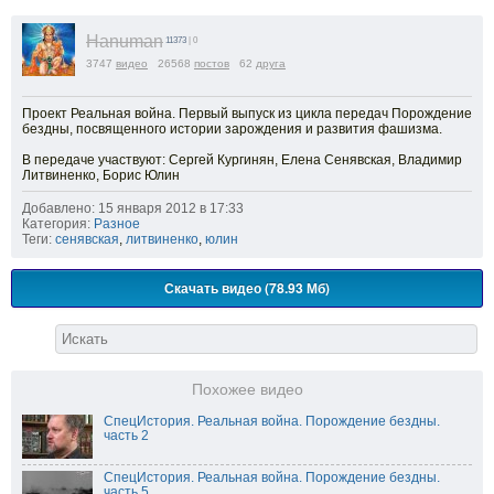
Hanuman
11373
| 0
3747
видео
26568
постов
62
друга
Проект Реальная война. Первый выпуск из цикла передач Порождение
бездны, посвященного истории зарождения и развития фашизма.
В передаче участвуют: Сергей Кургинян, Елена Сенявская, Владимир
Литвиненко, Борис Юлин
Добавлено: 15 января 2012 в 17:33
Категория:
Разное
Теги:
сенявская
,
литвиненко
,
юлин
Скачать видео (78.93 Мб)
Похожее видео
СпецИстория. Реальная война. Порождение бездны.
часть 2
СпецИстория. Реальная война. Порождение бездны.
часть 5