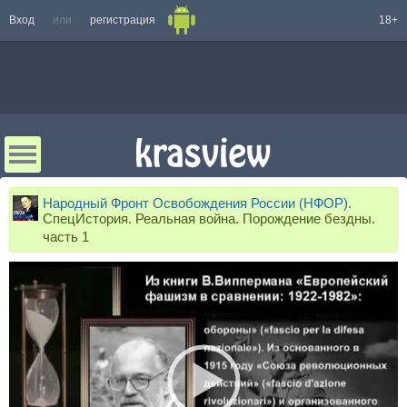
Вход
или
регистрация
18+
Народный Фронт Освобождения России (НФОР).
СпецИстория. Реальная война. Порождение бездны.
часть 1