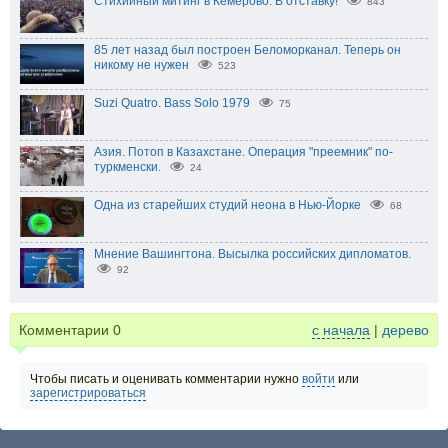
Стихийный митинг в Кемерово. В отставку!
843
85 лет назад был построен Беломорканал. Теперь он
никому не нужен
523
Suzi Quatro. Bass Solo 1979
75
Азия. Потоп в Казахстане. Операция "преемник" по-
туркменски.
24
Одна из старейших студий неона в Нью-Йорке
68
Мнение Вашингтона. Высылка российских дипломатов.
92
Комментарии
0
с начала
|
дерево
Чтобы писать и оценивать комментарии нужно
войти
или
зарегистрироваться