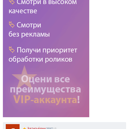
★
krasview
500471
| 0