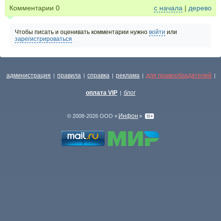
Комментарии
0
с начала
|
дерево
Чтобы писать и оценивать комментарии нужно
войти
или
зарегистрироваться
администрация
правила
справка
реклама
для правообладателей
|
|
|
|
|
оплата VIP
блог
|
Инфон
© 2008-2026 ООО «
»