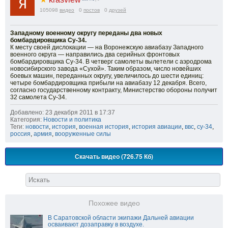
105098
видео
0
постов
0
друзей
Западному военному округу переданы два новых
бомбардировщика Су-34.
К месту своей дислокации — на Воронежскую авиабазу Западного
военного округа — направились два серийных фронтовых
бомбардировщика Су-34. В четверг самолеты вылетели с аэродрома
новосибирского завода «Сухой». Таким образом, число новейших
боевых машин, переданных округу, увеличилось до шести единиц:
четыре бомбардировщика прибыли на авиабазу 12 декабря. Всего,
согласно государственному контракту, Министерство обороны получит
32 самолета Су-34.
Добавлено: 23 декабря 2011 в 17:37
Категория:
Новости и политика
Теги:
новости
,
история
,
военная история
,
история авиации
,
ввс
,
су-34
,
россия
,
армия
,
вооруженные силы
Скачать видео (726.75 Кб)
Похожее видео
В Саратовской области экипажи Дальней авиации
осваивают дозаправку в воздухе.