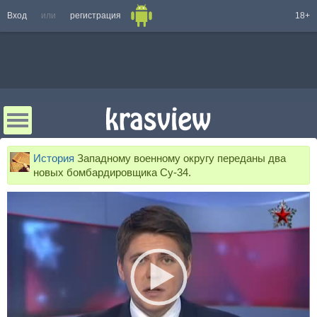
Вход
или
регистрация
18+
История
Западному военному округу переданы два
новых бомбардировщика Су-34.