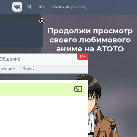
18+
Отключить рекламу
18+
Общение
тренное
Поиск