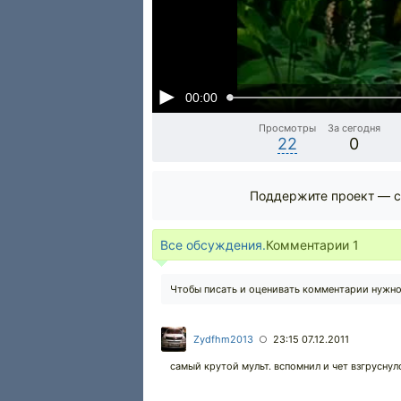
00:00
Просмотры
За сегодня
22
0
Поддержите проект — с
Все обсуждения.
Комментарии
1
Чтобы писать и оценивать комментарии нужн
Zydfhm2013
23:15 07.12.2011
○
самый крутой мульт. вспомнил и чет взгруснул