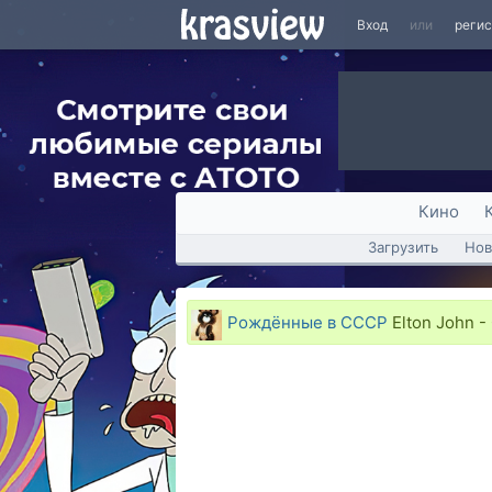
Вход
или
реги
Кино
Загрузить
Нов
Рождённые в СССР
Elton John -