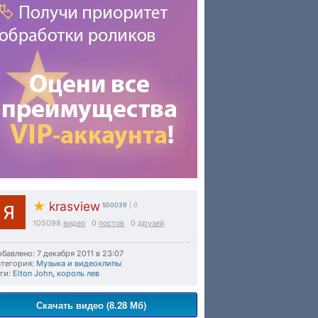
★
krasview
500039
| 0
105098
видео
0
постов
0
друзей
бавлено: 7 декабря 2011 в 23:07
тегория:
Музыка и видеоклипы
ги:
Elton John
,
король лев
Скачать видео (8.28 Мб)