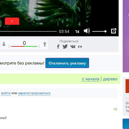
6
1x
03:54
Поделиться
0
0
0
Отключить рекламу
мотрите без рекламы!
с начала
|
дерево
о
войти
или
зарегистрироваться
До
Ка
+2
Те
ось!)