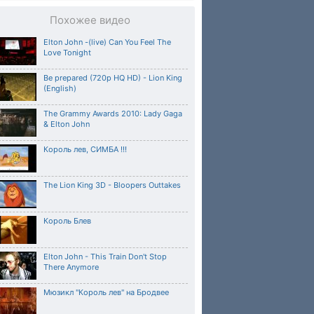
Похожее видео
Elton John -(live) Can You Feel The
Love Tonight
Be prepared (720p HQ HD) - Lion King
(English)
The Grammy Awards 2010: Lady Gaga
& Elton John
Король лев, СИМБА !!!
The Lion King 3D - Bloopers Outtakes
Король Блев
Elton John - This Train Don't Stop
There Anymore
Мюзикл "Король лев" на Бродвее